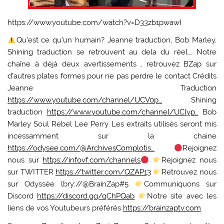
https://www.youtube.com/watch?v=D33zb1pwawI
Qu’est ce qu’un humain? Jeanne traduction, Bob Marley,
Shining traduction se retrouvent au dela du réel…. Notre
chaîne à déjà deux avertissements , retrouvez BZap sur
d’autres plates formes pour ne pas perdre le contact Crédits
Jeanne Traduction
https://www.youtube.com/channel/UCV0p…
Shining
traduction
https://www.youtube.com/channel/UClyp…
Bob
Marley Soul Rebel Lee Perry Les extraits utilisés seront mis
incessamment sur la chaine
https://odysee.com/@ArchivesComplotis…
Rejoignez
nous sur
https://infovf.com/channels
Rejoignez nous
sur TWITTER
https://twitter.com/QZAP13
Retrouvez nous
sur Odyssée lbry://@BrainZap#5
Communiquons sur
Discord
https://discord.gg/qChPQab
Notre site avec les
liens de vos Youtubeurs préférés
https://brainzaptv.com