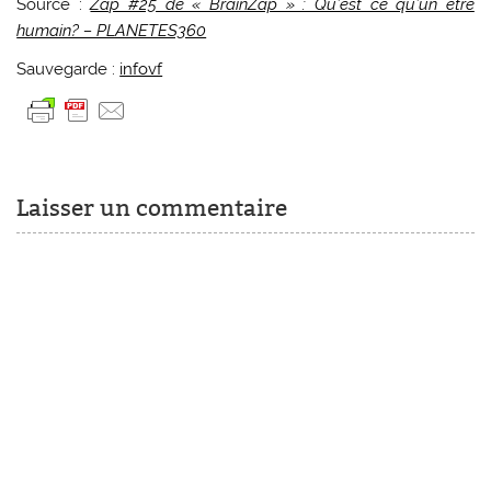
Source :
Zap #25 de « BrainZap » : Qu’est ce qu’un être
humain? – PLANETES360
Sauvegarde :
infovf
Laisser un commentaire