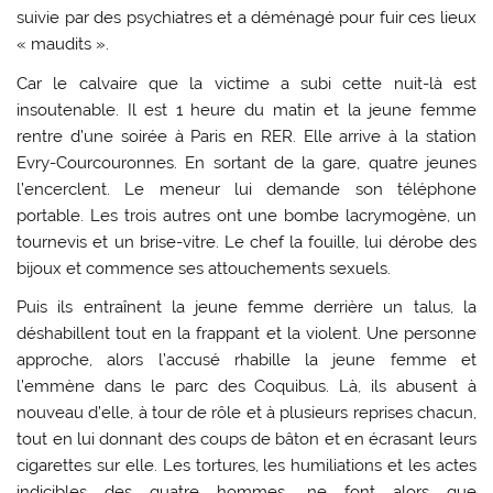
suivie par des psychiatres et a déménagé pour fuir ces lieux
« maudits ».
Car le calvaire que la victime a subi cette nuit-là est
insoutenable. Il est 1 heure du matin et la jeune femme
rentre d’une soirée à Paris en RER. Elle arrive à la station
Evry-Courcouronnes. En sortant de la gare, quatre jeunes
l’encerclent. Le meneur lui demande son téléphone
portable. Les trois autres ont une bombe lacrymogène, un
tournevis et un brise-vitre. Le chef la fouille, lui dérobe des
bijoux et commence ses attouchements sexuels.
Puis ils entraînent la jeune femme derrière un talus, la
déshabillent tout en la frappant et la violent. Une personne
approche, alors l’accusé rhabille la jeune femme et
l’emmène dans le parc des Coquibus. Là, ils abusent à
nouveau d’elle, à tour de rôle et à plusieurs reprises chacun,
tout en lui donnant des coups de bâton et en écrasant leurs
cigarettes sur elle. Les tortures, les humiliations et les actes
indicibles des quatre hommes, ne font alors que