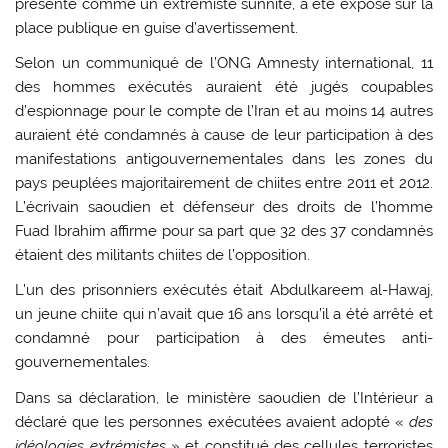
présenté comme un extrémiste sunnite, a été exposé sur la
place publique en guise d’avertissement.
Selon un communiqué de l’ONG Amnesty international, 11
des hommes exécutés auraient été jugés coupables
d’espionnage pour le compte de l’Iran et au moins 14 autres
auraient été condamnés à cause de leur participation à des
manifestations antigouvernementales dans les zones du
pays peuplées majoritairement de chiites entre 2011 et 2012.
L’écrivain saoudien et défenseur des droits de l’homme
Fuad Ibrahim affirme pour sa part que 32 des 37 condamnés
étaient des militants chiites de l’opposition.
L’un des prisonniers exécutés était Abdulkareem al-Hawaj,
un jeune chiite qui n’avait que 16 ans lorsqu’il a été arrêté et
condamné pour participation à des émeutes anti-
gouvernementales.
Dans sa déclaration, le ministère saoudien de l’Intérieur a
déclaré que les personnes exécutées avaient adopté «
des
idéologies extrémistes
» et constitué des cellules terroristes