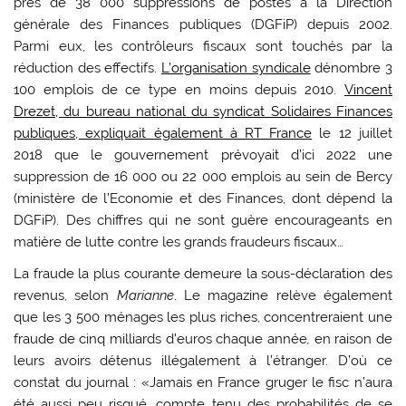
près de 38 000 suppressions de postes à la Direction
générale des Finances publiques (DGFiP) depuis 2002.
Parmi eux, les contrôleurs fiscaux sont touchés par la
réduction des effectifs.
L’organisation syndicale
dénombre 3
100 emplois de ce type en moins depuis 2010.
Vincent
Drezet, du bureau national du syndicat Solidaires Finances
publiques, expliquait également à RT France
le 12 juillet
2018 que le gouvernement prévoyait d’ici 2022 une
suppression de 16 000 ou 22 000 emplois au sein de Bercy
(ministère de l’Economie et des Finances, dont dépend la
DGFiP). Des chiffres qui ne sont guère encourageants en
matière de lutte contre les grands fraudeurs fiscaux…
La fraude la plus courante demeure la sous-déclaration des
revenus, selon
Marianne
. Le magazine relève également
que les 3 500 ménages les plus riches, concentreraient une
fraude de cinq milliards d’euros chaque année
,
en raison de
leurs avoirs détenus illégalement à l’étranger
.
D’où ce
constat du journal : «Jamais en France gruger le fisc n’aura
été aussi peu risqué, compte tenu des probabilités de se