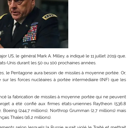
r US, le général Mark A. Milley, a indiqué le 11 juillet 2019 que,
 États-Unis durant les 50 ou 100 prochaines années.
ises, le Pentagone aura besoin de missiles à moyenne portée. Or,
té sur les forces nucléaires à portée intermédiaire (INF) que les
ncé la fabrication de missiles à moyenne portée qui ne peuvent
 projet a été confié aux firmes états-uniennes Raytheon (536,8
s), Boeing (244,7 millions), Northrop Grumman (2,7 millions) mais
çais Thales (16,2 millions).
ents selon lesquels la Russie aurait violé le Traité et mettrait