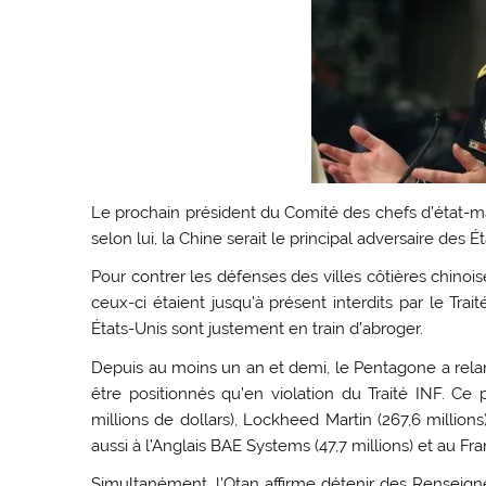
Le prochain président du Comité des chefs d’état-majo
selon lui, la Chine serait le principal adversaire des
Pour contrer les défenses des villes côtières chino
ceux-ci étaient jusqu’à présent interdits par le Trai
États-Unis sont justement en train d’abroger.
Depuis au moins un an et demi, le Pentagone a rela
être positionnés qu’en violation du Traité INF. Ce
millions de dollars), Lockheed Martin (267,6 million
aussi à l’Anglais BAE Systems (47,7 millions) et au Fran
Simultanément, l’Otan affirme détenir des Renseignem