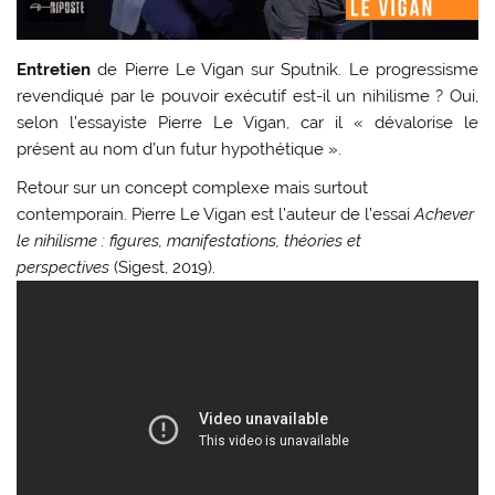
Entretien
de Pierre Le Vigan sur Sputnik. Le progressisme
revendiqué par le pouvoir exécutif est-il un nihilisme ? Oui,
selon l’essayiste Pierre Le Vigan, car il « dévalorise le
présent au nom d’un futur hypothétique ».
Retour sur un concept complexe mais surtout
contemporain. Pierre Le Vigan est l’auteur de l’essai
Achever
le nihilisme : figures, manifestations, théories et
perspectives
(Sigest, 2019).