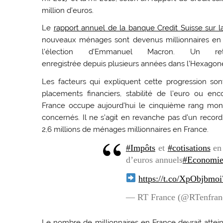
million d’euros.
Le
rapport annuel de la banque Credit Suisse sur 
nouveaux ménages sont devenus millionnaires en Fra
l’élection d’Emmanuel Macron. Un ret
enregistrée depuis plusieurs années dans l’Hexagon
Les facteurs qui expliquent cette progression so
placements financiers, stabilité de l’euro ou en
France occupe aujourd’hui le cinquième rang mon
concernés. Il ne s’agit en revanche pas d’un record
2,6 millions de ménages millionnaires en France.
#Impôts
et
#cotisations
e
d’euros annuels
#Economi
https://t.co/XpObjbmoi
— RT France (@RTenfran
Le nombre de millionnaires en France devrait atteind