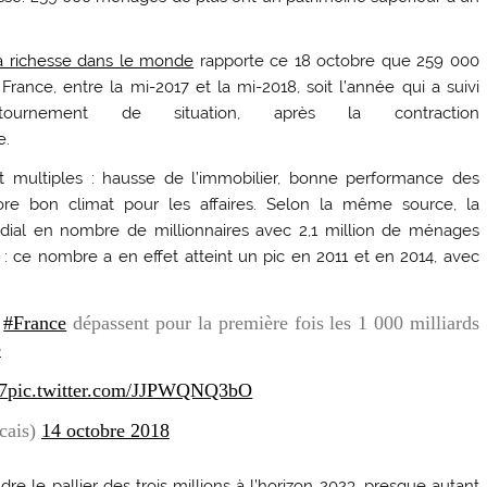
la richesse dans le monde
rapporte ce 18 octobre que 259 000
nce, entre la mi-2017 et la mi-2018, soit l’année qui a suivi
ournement de situation, après la contraction
e.
nt multiples : hausse de l’immobilier, bonne performance des
core bon climat pour les affaires. Selon la même source, la
dial en nombre de millionnaires avec 2,1 million de ménages
 : ce nombre a en effet atteint un pic en 2011 et en 2014, avec
n
#France
dépassent pour la première fois les 1 000 milliards
e
7
pic.twitter.com/JJPWQNQ3bO
cais)
14 octobre 2018
re le pallier des trois millions à l’horizon 2023, presque autant