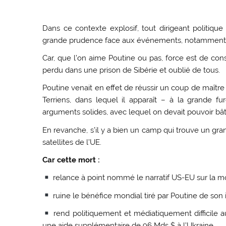
Dans ce contexte explosif, tout dirigeant politique
grande prudence face aux événements, notamment fa
Car, que l’on aime Poutine ou pas, force est de const
perdu dans une prison de Sibérie et oublié de tous.
Poutine venait en effet de réussir un coup de maître 
Terriens, dans lequel il apparaît – à la grande 
arguments solides, avec lequel on devait pouvoir bâti
En revanche, s’il y a bien un camp qui trouve un gran
satellites de l’UE.
Car cette mort :
relance à point nommé le narratif US-EU sur la m
ruine le bénéfice mondial tiré par Poutine de son
rend politiquement et médiatiquement difficile a
une aide supplémentaire de 96 Mds $ à l’Ukraine