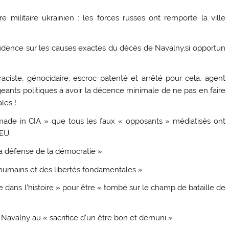
 militaire ukrainien : les forces russes ont remporté la ville
rudence sur les causes exactes du décès de Navalny,si opportun
 raciste, génocidaire, escroc patenté et arrêté pour cela, agent
igeants politiques à avoir la décence minimale de ne pas en faire
les !
ade in CIA » que tous les faux « opposants » médiatisés ont
EU.
la défense de la démocratie »
s humains et des libertés fondamentales »
dans l’histoire » pour être « tombé sur le champ de bataille de
Navalny au « sacrifice d’un être bon et démuni »