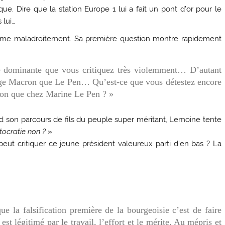
que. Dire que la station Europe 1 lui a fait un pont d’or pour le
 lui…
sume maladroitement. Sa première question montre rapidement
e dominante que vous critiquez très violemment… D’autant
age Macron que Le Pen… Qu’est-ce que vous détestez encore
n que chez Marine Le Pen ? »
d son parcours de fils du peuple super méritant, Lemoine tente
tocratie non ?
»
i peut critiquer ce jeune président valeureux parti d’en bas ? La
ue la falsification première de la bourgeoisie c’est de faire
est légitimé par le travail, l’effort et le mérite. Au mépris et