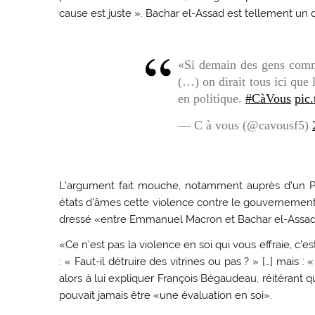
cause est juste ». Bachar el-Assad est tellement un 
«Si demain des gens comme
(…) on dirait tous ici que 
en politique.
#CàVous
pic
— C à vous (@cavousf5)
L’argument fait mouche, notamment auprès d’un Pat
états d’âmes cette violence contre le gouvernement 
dressé «entre Emmanuel Macron et Bachar el-Assa
«Ce n’est pas la violence en soi qui vous effraie, c’e
: « Faut-il détruire des vitrines ou pas ? » […] mais :
alors à lui expliquer François Bégaudeau, réitérant 
pouvait jamais être «une évaluation en soi».