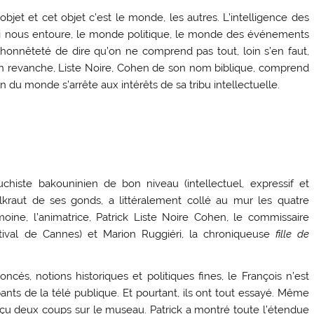
n objet et cet objet c’est le monde, les autres. L’intelligence des
ui nous entoure, le monde politique, le monde des événements
’honnêteté de dire qu’on ne comprend pas tout, loin s’en faut,
n revanche, Liste Noire, Cohen de son nom biblique, comprend
du monde s’arrête aux intérêts de sa tribu intellectuelle.
chiste bakouninien de bon niveau (intellectuel, expressif et
ielkraut de ses gonds, a littéralement collé au mur les quatre
oine, l’animatrice, Patrick Liste Noire Cohen, le commissaire
stival de Cannes) et Marion Ruggiéri, la chroniqueuse
fille de
cés, notions historiques et politiques fines, le François n’est
ts de la télé publique. Et pourtant, ils ont tout essayé. Même
 reçu deux coups sur le museau. Patrick a montré toute l’étendue