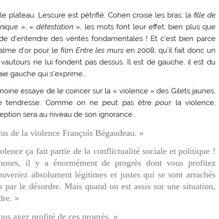
lateau. Lescure est pétrifié, Cohen croise les bras, la
fille de
Inique
», «
détestation
», les mots font leur effet, bien plus que
ude d’entendre des vérités fondamentales ! Et c’est bien parce
alme d’or pour le film
Entre les murs
en 2008, qu’il fait donc un
vautours ne lui fondent pas dessus. Il est de gauche, il est du
raie gauche qui s’exprime…
oine essaye de le coincer sur la « violence » des Gilets jaunes,
aie tendresse. Comme on ne peut pas être
pour
la violence,
ption sera au niveau de son ignorance.
fus de la violence François Bégaudeau. »
lence ça fait partie de la conflictualité sociale et politique !
oses, il y a énormément de progrès dont vous profitez
uveriez absolument légitimes et justes qui se sont arrachés
as par le désordre. Mais quand on est assis sur une situation,
dre. »
ous avez profité de ces progrès. »