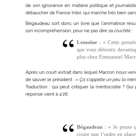
de son ignorance en matière politique et journalisti
débaucher de France Inter, qui marche très bien sans
Bégaudeau sort donc un livre que l’animatrice ré
son incompréhension, pour ne pas dire sa
cruchité
:
Lemoine
: « Cette pensé
que vous détestez davant
plus chez Emmanuel Macro
Après un court extrait dans lequel Macron nous ven
de sauver le président : «
Ça s’appelle un peu la méri
Traduction : qui peut critiquer la méritocratie ? Qu
réponse vient à 4’26.
Bégaudeau
: « Je pense q
croire que l’ordre en place 