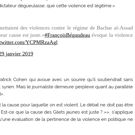
dictateur dégueulasse, que cette violence est légitime.»
ttaient des violences contre le régime de Bachar al-Assad
leur cause est juste.»
#FrançoisBégaudeau
évoque la violence
.twitter.com/YCPMRzaAgl
29 janvier 2019
rick Cohen qui avoue avec un sourire qu’il soutiendrait sans
syrien. Mais le journaliste demeure perplexe quant au parallèle
d».
st la cause pour laquelle on est violent. Le débat ne doit pas être
 « Est-ce que la cause des Gilets jaunes est juste ? »», s’applique
qu’une évaluation de la pertinence de la violence en politique ne