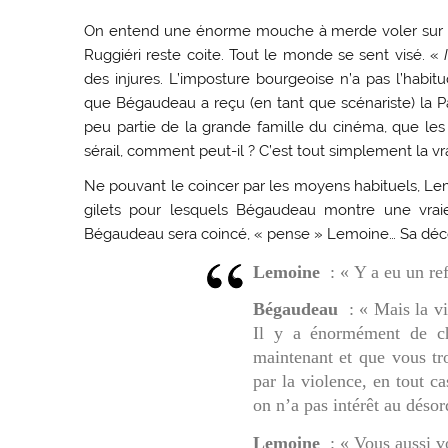
On entend une énorme mouche à merde voler sur le p
Ruggiéri reste coite. Tout le monde se sent visé. «
des injures. L’imposture bourgeoise n’a pas l’habit
que Bégaudeau a reçu (en tant que scénariste) la P
peu partie de la grande famille du cinéma, que les 
sérail, comment peut-il ? C’est tout simplement la v
Ne pouvant le coincer par les moyens habituels, Lem
gilets pour lesquels Bégaudeau montre une vr
Bégaudeau sera coincé, « pense » Lemoine… Sa déce
Lemoine
: « Y a eu un re
Bégaudeau
: « Mais la vio
Il y a énormément de ch
maintenant et que vous tro
par la violence, en tout c
on n’a pas intérêt au désor
Lemoine
: « Vous aussi v