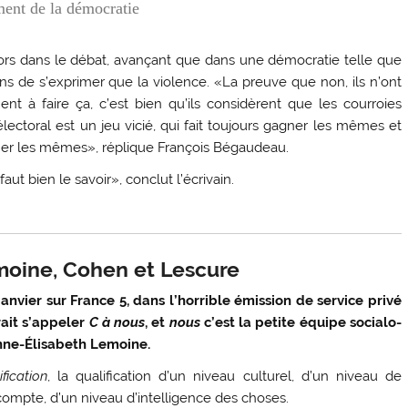
ment de la démocratie
ors dans le débat, avançant que dans une démocratie telle que
ens de s’exprimer que la violence. «La preuve que non, ils n’ont
nt à faire ça, c’est bien qu’ils considèrent que les courroies
électoral est un jeu vicié, qui fait toujours gagner les mêmes et
er les mêmes», réplique François Bégaudeau.
aut bien le savoir», conclut l’écrivain.
oine, Cohen et Lescure
nvier sur France 5, dans l’horrible émission de service privé
rait s’appeler
C à nous
, et
nous
c’est la petite équipe socialo-
 Anne-Élisabeth Lemoine.
ification
, la qualification d’un niveau culturel, d’un niveau de
compte, d’un niveau d’intelligence des choses.