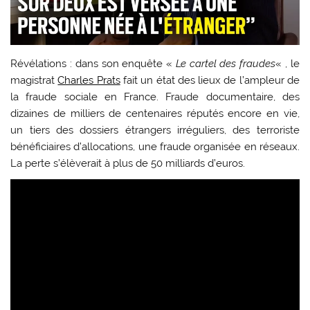
Révélations : dans son enquête «
Le cartel des fraudes
« , le
magistrat
Charles Prats
fait un état des lieux de l’ampleur de
la fraude sociale en France. Fraude documentaire, des
dizaines de milliers de centenaires réputés encore en vie,
un tiers des dossiers étrangers irréguliers, des terroriste
bénéficiaires d’allocations, une fraude organisée en réseaux.
La perte s’élèverait à plus de 50 milliards d’euros.