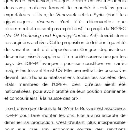
quotas de production, tels que l’OPEP+ en institue depuis
deux ans, mais en fermant le marché à certains gros
exportateurs : l’Iran, le Venezuela et la Syrie (dont les
gigantesques réserves n’ont été découvertes que
récemment et ne sont pas exploitées). Le projet du NOPEC
(
No Oil Producing and Exporting Cartels Act
) devrait donc
ressurgir des archives. Cette proposition de loi, dont quantité
de variantes ont été déposées au Congrès depuis deux
décennies, vise à supprimer l’immunité souveraine que les
pays de l’OPEP invoquent pour se constituer en cartel
malgré les lois anti-trust US. Elle permettrait de poursuivre
devant les tribunaux états-uniens toutes les sociétés des
États membres de l’OPEP+, bien qu’elles aient été
nationalisées, pour avoir profité de leur position dominante
et concourir ainsi à la hausse des prix.
Il se trouve que, depuis la fin 2016, la Russie s’est associée à
l’OPEP pour faire monter les prix. Elle a ainsi accepté de
diminuer sa production. C’est d’autant plus indispensable
pour elle que son économie souffre des sanctions