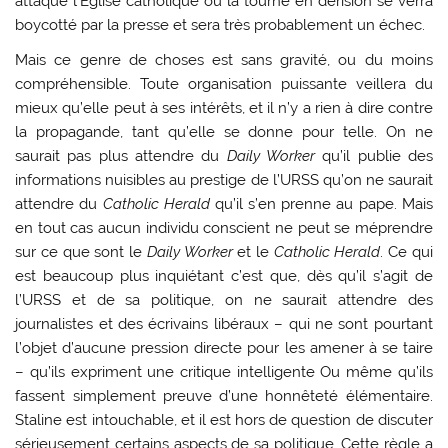
attaque l’Église catholique ou la tourne en dérision se verra
boycotté par la presse et sera très probablement un échec.
Mais ce genre de choses est sans gravité, ou du moins
compréhensible. Toute organisation puissante veillera du
mieux qu’elle peut à ses intérêts, et il n’y a rien à dire contre
la propagande, tant qu’elle se donne pour telle. On ne
saurait pas plus attendre du
Daily Worker
qu’il publie des
informations nuisibles au prestige de l’URSS qu’on ne saurait
attendre du
Catholic Herald
qu’il s’en prenne au pape. Mais
en tout cas aucun individu conscient ne peut se méprendre
sur ce que sont le
Daily Worker
et le
Catholic Herald
. Ce qui
est beaucoup plus inquiétant c’est que, dès qu’il s’agit de
l’URSS et de sa politique, on ne saurait attendre des
journalistes et des écrivains libéraux – qui ne sont pourtant
l’objet d’aucune pression directe pour les amener à se taire
– qu’ils expriment une critique intelligente Ou même qu’ils
fassent simplement preuve d’une honnêteté élémentaire.
Staline est intouchable, et il est hors de question de discuter
sérieusement certains aspects de sa politique. Cette règle a