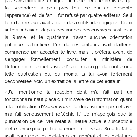
pas sans difficultés (malgré l’actuelle pénurie de livres, qui
fait « vendre » à peu près tout ce qui en présente
l’apparence) et, de fait, il fut refusé par quatre éditeurs. Seul
l’un d’entre eux avait à cela des motifs idéologiques. Deux
autres publiaient depuis des années des ouvrages hostiles à
la Russie, et le quatrième n’avait aucune orientation
politique particulière. L’un de ces éditeurs avait d’ailleurs
commencé par accepter le livre, mais il préféra, avant de
s’engager formellement, consulter le ministère de
l’Information ; lequel s’avère l’avoir mis en garde contre une
telle publication ou, du moins, la lui avoir fortement
déconseillée. Voici un extrait de la lettre de cet éditeur :
« J’ai mentionné la réaction dont m’a fait part un
fonctionnaire haut placé du ministère de l’Information quant
à la publication d’
Animal Farm
. Je dois avouer que cet avis
m’a fait sérieusement réfléchir. […] Je m’aperçois que la
publication de ce livre serait à l’heure actuelle susceptible
d’être tenue pour particulièrement mal avisée. Si cette fable
avait pour cible les dictateurs en général et les dictatures