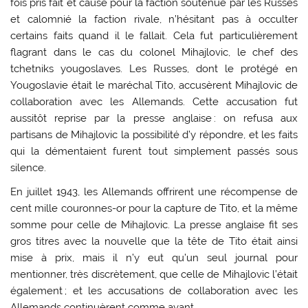
fois pris fait et cause pour la faction soutenue par les Russes
et calomnié la faction rivale, n’hésitant pas à occulter
certains faits quand il le fallait. Cela fut particulièrement
flagrant dans le cas du colonel Mihajlovic, le chef des
tchetniks yougoslaves. Les Russes, dont le protégé en
Yougoslavie était le maréchal Tito, accusèrent Mihajlovic de
collaboration avec les Allemands. Cette accusation fut
aussitôt reprise par la presse anglaise : on refusa aux
partisans de Mihajlovic la possibilité d’y répondre, et les faits
qui la démentaient furent tout simplement passés sous
silence.
En juillet 1943, les Allemands offrirent une récompense de
cent mille couronnes-or pour la capture de Tito, et la même
somme pour celle de Mihajlovic. La presse anglaise fit ses
gros titres avec la nouvelle que la tête de Tito était ainsi
mise à prix, mais il n’y eut qu’un seul journal pour
mentionner, très discrètement, que celle de Mihajlovic l’était
également ; et les accusations de collaboration avec les
Allemands continuèrent comme avant.