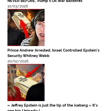
NEVER BEFORE, Trump’s Oil War Backfires
10/03/2026
Prince Andrew Arrested, Israel Controlled Epstein’s
Security Whitney Webb
20/02/2026
« Jeffrey Epstein is just the tip of the iceberg » It’s
one big Uniparty !