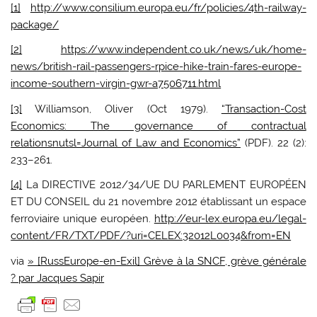
[1]
http://www.consilium.europa.eu/fr/policies/4th-railway-
package/
[2]
https://www.independent.co.uk/news/uk/home-
news/british-rail-passengers-rpice-hike-train-fares-europe-
income-southern-virgin-gwr-a7506711.html
[3]
Williamson, Oliver (Oct 1979).
“Transaction-Cost
Economics: The governance of contractual
relationsnutsl=Journal of Law and Economics”
(PDF). 22 (2):
233–261.
[4]
La DIRECTIVE 2012/34/UE DU PARLEMENT EUROPÉEN
ET DU CONSEIL du 21 novembre 2012 établissant un espace
ferroviaire unique européen.
http://eur-lex.europa.eu/legal-
content/FR/TXT/PDF/?uri=CELEX:32012L0034&from=EN
via
» [RussEurope-en-Exil] Grève à la SNCF, grève générale
? par Jacques Sapir