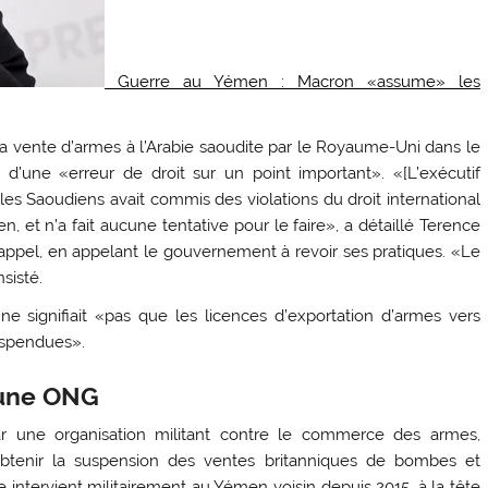
Guerre au Yémen : Macron «assume» les
la vente d’armes à l’Arabie saoudite par le Royaume-Uni dans le
d’une «erreur de droit sur un point important». «[L’exécutif
r les Saoudiens avait commis des violations du droit international
, et n’a fait aucune tentative pour le faire», a détaillé Terence
 d’appel, en appelant le gouvernement à revoir ses pratiques. «Le
sisté.
e signifiait «pas que les licences d’exportation d’armes vers
uspendues».
r une ONG
par une organisation militant contre le commerce des armes,
btenir la suspension des ventes britanniques de bombes et
e intervient militairement au Yémen voisin depuis 2015, à la tête