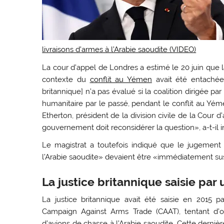
livraisons d’armes à l’Arabie saoudite (VIDEO)
La cour d’appel de Londres a estimé le 20 juin que 
contexte du
conflit au Yémen
avait été entachée 
britannique] n’a pas évalué si la coalition dirigée pa
humanitaire par le passé, pendant le conflit au Yémen
Etherton, président de la division civile de la Cour
gouvernement doit reconsidérer la question», a-t-il in
Le magistrat a toutefois indiqué que le jugement n
l’Arabie saoudite» devaient être «immédiatement s
La justice britannique saisie pa
La justice britannique avait été saisie en 2015 
Campaign Against Arms Trade (CAAT), tentant d’o
d’avions de chasse à l’Arabie saoudite. Cette dernièr