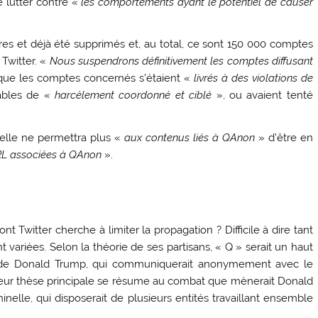
e lutter contre «
les comportements ayant le potentiel de causer
s et déjà été supprimés et, au total, ce sont 150 000 comptes
 Twitter. «
Nous suspendrons définitivement les comptes diffusant
t que les comptes concernés s’étaient «
livrés à des violations de
ables de «
harcèlement coordonné et ciblé
», ou avaient tenté
u’elle ne permettra plus «
aux contenus liés à QAnon
» d’être en
RL associées à QAnon
».
nt Twitter cherche à limiter la propagation ? Difficile à dire tant
ariées. Selon la théorie de ses partisans, « Q » serait un haut
 de Donald Trump, qui communiquerait anonymement avec le
 Leur thèse principale se résume au combat que mènerait Donald
nelle, qui disposerait de plusieurs entités travaillant ensemble