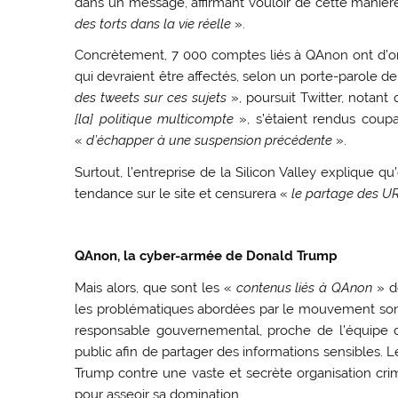
dans un message, affirmant vouloir de cette manièr
des torts dans la vie réelle
».
Concrètement, 7 000 comptes liés à QAnon ont d’ore
qui devraient être affectés, selon un porte-parole de
des tweets sur ces sujets
», poursuit Twitter, notan
[la] politique multicompte
», s’étaient rendus coup
«
d’échapper à une suspension précédente
».
Surtout, l’entreprise de la Silicon Valley explique q
tendance sur le site et censurera «
le partage des U
QAnon, la cyber-armée de Donald Trump
Mais alors, que sont les «
contenus liés à QAnon
» do
les problématiques abordées par le mouvement sont v
responsable gouvernemental, proche de l’équipe
public afin de partager des informations sensibles.
Trump contre une vaste et secrète organisation crimi
pour asseoir sa domination.