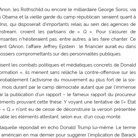
on, les Rothschild ou encore le milliardaire George Soros, via
les Obama et la vieille garde du camp républicain seraient quant à
Unis, qui disposerait d’importants relais au sein des agences de
stream, croient les partisans de « Q ». Pour s’assurer de
santes n’hésiteraient pas, entre autres, à les faire chanter. Ce
QAnon, l’affaire Jeffrey Epstein : le financier aurait eu dans
 dossiers compromettants sur des personnalités publiques.
 lisent les combats politiques et médiatiques concrets de Donald
rmation », ils mènent sans relâche la contre-offensive sur les
probablement l’activisme du mouvement au plus fort de la soi-
des mois durant par le camp démocrate autant que par l’immense
ar la publication d’un rapport – le fameux rapport du procureur
éments prouvant cette thèse. Y voyant une tentative de l’« État
e « Q » n’ont eu de cesse de déconstruire la version présentée
table les éléments attestant, selon eux, d’un coup monté.
, à laquelle répondait en écho Donald Trump lui-même. Le terme
 américain en mai dernier pour suggérer l’implication de Barack