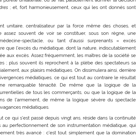
pureté unilatérale, où se fait paisiblement admirer la décision
dres
; et, fort harmonieusement, ceux qui les ont donnés sont
nt unitaire, centralisateur par la force même des choses, et
ne assez souvent de voir se constituer, sous son règne, une
e médecine-spectacle, ou tant d’aussi surprenants « excès
utre que l’excès du médiatique, dont la nature, indiscutablement
tée aux excès. Assez fréquemment, les maîtres de la société se
s ; plus souvent ils reprochent à la plèbe des spectateurs sa
lement, aux plaisirs médiatiques. On dissimulera ainsi, derrière
ivergences médiatiques, ce qui est tout au contraire le résultat
une remarquable ténacité. De même que la logique de la
urrentielles de tous les commerçants, ou que la logique de la
ions de l’armement, de même la logique sévère du spectacle
ravagances médiatiques.
 ce qui s’est passé depuis vingt ans, réside dans la continuité
 au perfectionnement de son instrumentation médiatique, qui
pement très avancé : c’est tout simplement que la domination