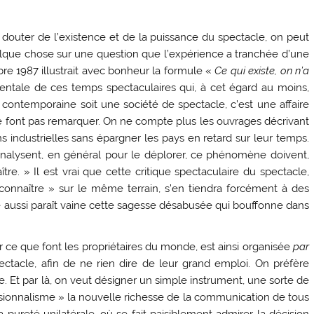
outer de l’existence et de la puissance du spectacle, on peut
quelque chose sur une question que l’expérience a tranchée d’une
e 1987 illustrait avec bonheur la formule «
Ce qui existe, on n’a
mentale de ces temps spectaculaires qui, à cet égard au moins,
é contemporaine soit une société de spectacle, c’est une affaire
e font pas remarquer. On ne compte plus les ouvrages décrivant
s industrielles sans épargner les pays en retard sur leur temps.
 analysent, en général pour le déplorer, ce phénomène doivent,
ître. » Il est vrai que cette critique spectaculaire du spectacle,
connaître » sur le même terrain, s’en tiendra forcément à des
e aussi paraît vaine cette sagesse désabusée qui bouffonne dans
ur ce que font les propriétaires du monde, est ainsi organisée
par
ectacle, afin de ne rien dire de leur grand emploi. On préfère
e. Et par là, on veut désigner un simple instrument, une sorte de
essionnalisme » la nouvelle richesse de la communication de tous