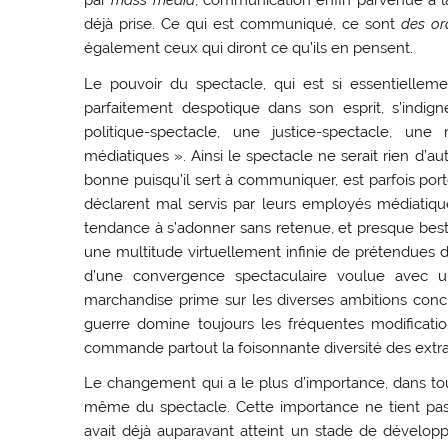
par
mass media
, communication enfin parvenue à la 
déjà prise. Ce qui est communiqué, ce sont
des or
également ceux qui diront ce qu’ils en pensent.
Le pouvoir du spectacle, qui est si essentielleme
parfaitement despotique dans son esprit, s’indig
politique-spectacle, une justice-spectacle, un
médiatiques ». Ainsi le spectacle ne serait rien d’a
bonne puisqu’il sert à communiquer, est parfois por
déclarent mal servis par leurs employés médiatique
tendance à s’adonner sans retenue, et presque bestia
une multitude virtuellement infinie de prétendues d
d’une convergence spectaculaire voulue avec 
marchandise prime sur les diverses ambitions conc
guerre domine toujours les fréquentes modificat
commande partout la foisonnante diversité des ext
Le changement qui a le plus d’importance, dans tout
même du spectacle. Cette importance ne tient pas
avait déjà auparavant atteint un stade de dévelop