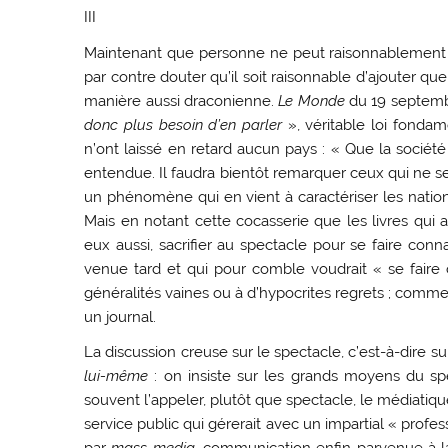
III
Maintenant que personne ne peut raisonnablement d
par contre douter qu’il soit raisonnable d’ajouter 
manière aussi draconienne.
Le Monde
du 19 septembr
donc plus besoin d’en parler
», véritable loi fonda
n’ont laissé en retard aucun pays : « Que la sociét
entendue. Il faudra bientôt remarquer ceux qui ne s
un phénomène qui en vient à caractériser les nation
Mais en notant cette cocasserie que les livres qui
eux aussi, sacrifier au spectacle pour se faire conna
venue tard et qui pour comble voudrait « se faire 
généralités vaines ou à d’hypocrites regrets ; comm
un journal.
La discussion creuse sur le spectacle, c’est-à-dire s
lui-même
: on insiste sur les grands moyens du sp
souvent l’appeler, plutôt que spectacle, le médiatiqu
service public qui gérerait avec un impartial « prof