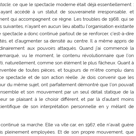
tacle,
ce que le spectacle moderne était déjà essentiellement :
yant accédé à un statut de souveraineté irresponsable, et
ent qui accompagnent ce règne. Les troubles de 1968, qui se
suivantes, n’ayant en aucun lieu abattu l’organisation existante
 spectacle a donc continué partout de se renforcer, c’est-à-dire
ôtés, et d’augmenter sa densité au centre. Il a même appris de
dinairement aux pouvoirs attaqués. Quand j’ai commencé la
t remarqué, vu le moment, le contenu révolutionnaire que l’on
senti, naturellement, comme son élément le plus fâcheux. Quant à
inventée de toutes pièces, et toujours de m’être complu dans
ce spectacle et de son action réelle. Je dois convenir que les
autour du même sujet, ont parfaitement démontré que l’on pouvait
 l’ensemble et son mouvement par un seul détail statique de la
r se plaisant à le choisir différent, et par là d’autant moins
cientifique de son interprétation personnelle en y mêlant de
continué sa marche. Elle va vite car, en 1967, elle n’avait guère
 mais pleinement employées. Et de son propre mouvement, que