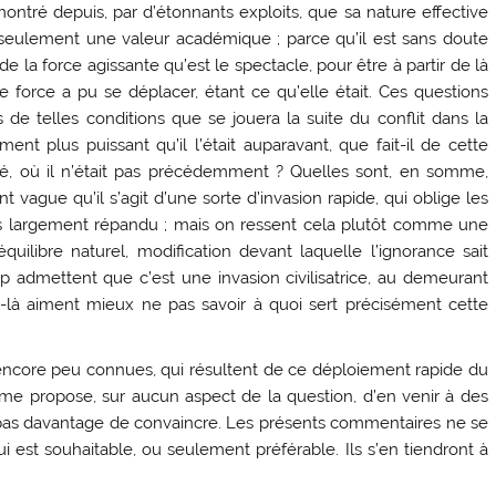
montré depuis, par d’étonnants exploits, que sa nature effective
pas seulement une valeur académique ; parce qu’il est sans doute
 de la force agissante qu’est le spectacle, pour être à partir de là
 force a pu se déplacer, étant ce qu’elle était. Ces questions
 de telles conditions que se jouera la suite du conflit dans la
ment plus puissant qu’il l’était auparavant, que fait-il de cette
cé, où il n’était pas précédemment ? Quelles sont, en somme,
vague qu’il s’agit d’une sorte d’invasion rapide, qui oblige les
is largement répandu ; mais on ressent cela plutôt comme une
uilibre naturel, modification devant laquelle l’ignorance sait
p admettent que c’est une invasion civilisatrice, au demeurant
x-là aiment mieux ne pas savoir à quoi sert précisément cette
encore peu connues, qui résultent de ce déploiement rapide du
 me propose, sur aucun aspect de la question, d’en venir à des
 ; pas davantage de convaincre. Les présents commentaires ne se
ui est souhaitable, ou seulement préférable. Ils s’en tiendront à