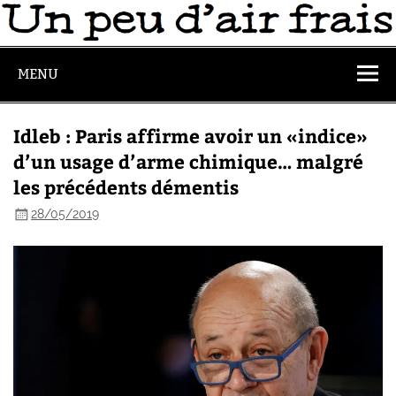
MENU
Idleb : Paris affirme avoir un «indice»
d’un usage d’arme chimique… malgré
les précédents démentis
28/05/2019