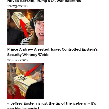
NEVER BEFORE, Trump’s Oil War Backfires
10/03/2026
Prince Andrew Arrested, Israel Controlled Epstein’s
Security Whitney Webb
20/02/2026
« Jeffrey Epstein is just the tip of the iceberg » It’s
one big Uniparty !