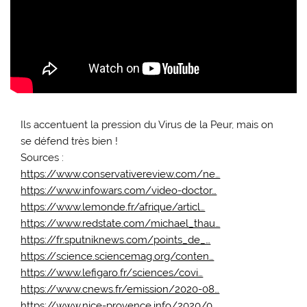
Ils accentuent la pression du Virus de la Peur, mais on
se défend très bien !
Sources :
https://www.conservativereview.com/ne…
https://www.infowars.com/video-doctor…
https://www.lemonde.fr/afrique/articl…
https://www.redstate.com/michael_thau…
https://fr.sputniknews.com/points_de_…
https://science.sciencemag.org/conten…
https://www.lefigaro.fr/sciences/covi…
https://www.cnews.fr/emission/2020-08…
https://www.nice-provence.info/2020/0…