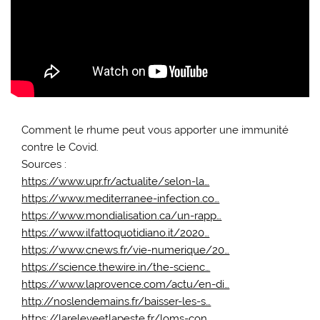
Comment le rhume peut vous apporter une immunité
contre le Covid.
Sources :
https://www.upr.fr/actualite/selon-la…
https://www.mediterranee-infection.co…
https://www.mondialisation.ca/un-rapp…
https://www.ilfattoquotidiano.it/2020…
https://www.cnews.fr/vie-numerique/20…
https://science.thewire.in/the-scienc…
https://www.laprovence.com/actu/en-di…
http://noslendemains.fr/baisser-les-s…
https://lareleveetlapeste.fr/loms-con…