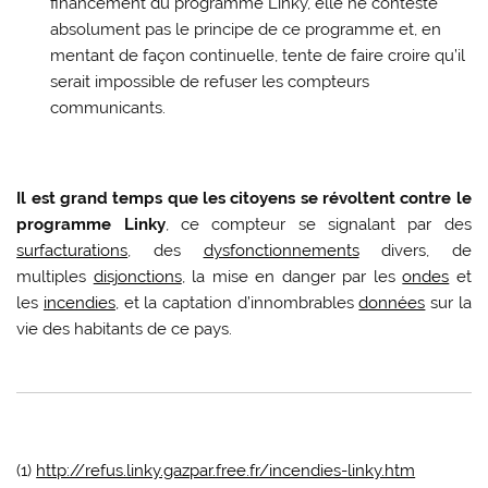
financement du programme Linky, elle ne conteste
absolument pas le principe de ce programme et, en
mentant de façon continuelle, tente de faire croire qu’il
serait impossible de refuser les compteurs
communicants.
Il est grand temps que les citoyens se révoltent contre le
programme Linky
, ce compteur se signalant par des
surfacturations
, des
dysfonctionnements
divers, de
multiples
disjonctions
, la mise en danger par les
ondes
et
les
incendies
, et la captation d’innombrables
données
sur la
vie des habitants de ce pays.
(1)
http://refus.linky.gazpar.free.fr/incendies-linky.htm