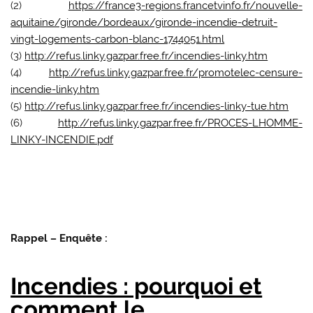
(2)
https://france3-regions.francetvinfo.fr/nouvelle-
aquitaine/gironde/bordeaux/gironde-incendie-detruit-
vingt-logements-carbon-blanc-1744051.html
(3)
http://refus.linky.gazpar.free.fr/incendies-linky.htm
(4)
http://refus.linky.gazpar.free.fr/promotelec-censure-
incendie-linky.htm
(5)
http://refus.linky.gazpar.free.fr/incendies-linky-tue.htm
(6)
http://refus.linky.gazpar.free.fr/PROCES-LHOMME-
LINKY-INCENDIE.pdf
Rappel – Enquête :
Incendies : pourquoi et
comment le