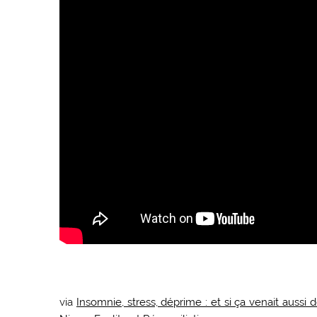
via
Insomnie, stress, déprime : et si ça venait aussi