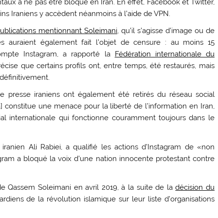
taux à ne pas être bloqué en Iran. En effet, Facebook et Twitter,
ins Iraniens y accèdent néanmoins à l’aide de VPN.
ublications mentionnant Soleimani
, qu’il s’agisse d’image ou de
tes auraient également fait l’objet de censure : au moins 15
compte Instagram, a rapporté la
Fédération internationale du
précise que certains profils ont, entre temps, été restaurés, mais
définitivement.
 presse iraniens ont également été retirés du réseau social
la] constitue une menace pour la liberté de l’information en Iran,
al internationale qui fonctionne couramment toujours dans le
anien Ali Rabiei, a qualifié les actions d’Instagram de «non
agram a bloqué la voix d’une nation innocente protestant contre
e Qassem Soleimani en avril 2019, à la suite de la
décision du
diens de la révolution islamique sur leur liste d’organisations