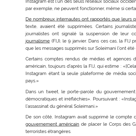
Instagram est l’un des seuls réseaux sociaux occiden
par exemple, ne peuvent fonctionner, même si certa
De nombreux internautes ont rapportés que leurs p
texte, avaient été supprimées. Certains journalis
journalistes ont signalé la suspension de leur 
journalisme
(FIJ), le 9 janvier. Dans ces cas, la FIJ 
que les messages supprimés sur Soleimani l’ont été 
Certains comptes rendus de médias et agences de
américain, toujours d’après la FIJ, qui estime : «[Ce
Instagram étant la seule plateforme de média soci
pays.»
Dans un tweet, le porte-parole du gouvernement ir
démocratiques et irréfléchies». Poursuivant : «Inst
l’assassinat du général Soleimani.»
De son côté, Instagram avait supprimé le compte d
gouvernement américain
de placer le Corps des Gar
terroristes étrangères.