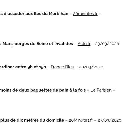
ts d’accéder aux Iles du Morbihan
–
20minutes.fr
–
 Mars, berges de Seine et Invalides
–
Actu.fr
– 23/03/2020
jardiner entre 9h et 15h
–
France Bleu
– 20/03/2020
 moins de deux baguettes de pain à la fois
–
Le Parisien
–
à plus de dix mètres du domicile
–
20Minutes.fr
– 27/03/2020