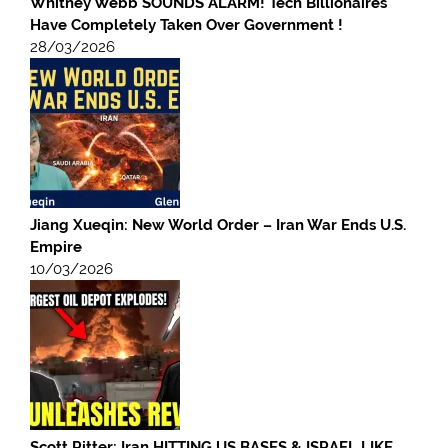
Whitney Webb SOUNDS ALARM! Tech Billionaires
Have Completely Taken Over Government !
28/03/2026
Jiang Xueqin: New World Order – Iran War Ends U.S.
Empire
10/03/2026
Scott Ritter: Iran HITTING US BASES & ISRAEL LIKE