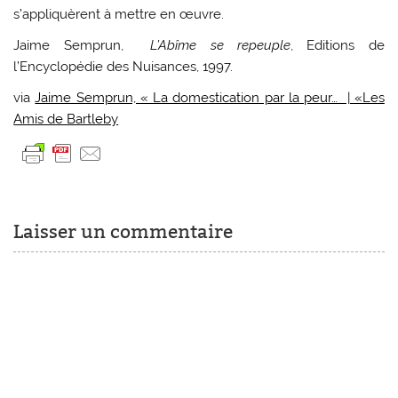
s’appliquèrent à mettre en œuvre.
Jaime Semprun,
L’Abîme se repeuple
, Editions de
l’Encyclopédie des Nuisances, 1997.
via
Jaime Semprun, « La domestication par la peur… | «Les
Amis de Bartleby
Laisser un commentaire