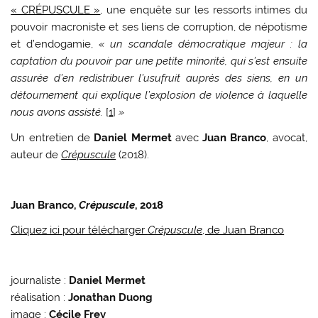
« CRÉPUSCULE »
, une enquête sur les ressorts intimes du
pouvoir macroniste et ses liens de corruption, de népotisme
et d’endogamie,
« un scandale démocratique majeur : la
captation du pouvoir par une petite minorité, qui s’est ensuite
assurée d’en redistribuer l’usufruit auprès des siens, en un
détournement qui explique l’explosion de violence à laquelle
nous avons assisté.
[
1
]
»
Un entretien de
Daniel Mermet
avec
Juan Branco
, avocat,
auteur de
Crépuscule
(2018).
Juan Branco,
Crépuscule
, 2018
Cliquez ici pour télécharger
Crépuscule
, de Juan Branco
journaliste :
Daniel Mermet
réalisation :
Jonathan Duong
image :
Cécile Frey