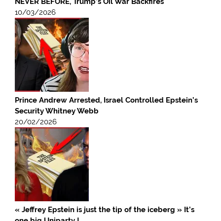
NEVER BEFORE, Trump’s Oil War Backfires
10/03/2026
Prince Andrew Arrested, Israel Controlled Epstein’s
Security Whitney Webb
20/02/2026
« Jeffrey Epstein is just the tip of the iceberg » It’s
one big Uniparty !