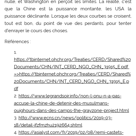
nulle, et Washington en perçoit les limites. La réalité, c’est
que la Chine est la puissance montante, les USA la
puissance déclinante. Lorsque les deux courbes se croisent,
tout est bon, du point de vue des perdants, pour tenter
d’enrayer le cours des choses.
Références :
https://tbinternet.ohchr.org/Treaties/CERD/Shared%20
Documents/CHN/INT_CERD_NGO_CHN_31915_E.pdf
»>https://tbinternet.ohchr.org/Treaties/CERD/Shared%
20Documents/CHN/INT_CERD_NGO_CHN_31915_E.p
df
https://www.legrandsoir.info/non-l-onu-n-a-pas-
accuse-la-chine-de-detenir-des-musulmans-
ouighours-dans-des-camps-the-grayzone-project.html
http://www.ecns.cn/news/politics/2019-03-
18/detail-ifzfmzhu2192664.shtml
https://asialyst.com/fr/2019/02/08/remi-castets-