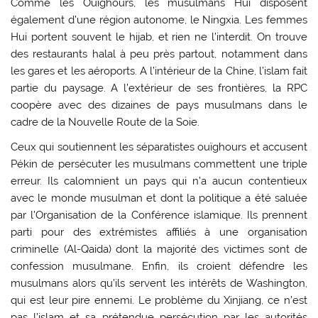
Comme les Ouïghours, les musulmans Hui disposent
également d’une région autonome, le Ningxia. Les femmes
Hui portent souvent le hijab, et rien ne l’interdit. On trouve
des restaurants halal à peu près partout, notamment dans
les gares et les aéroports. A l’intérieur de la Chine, l’islam fait
partie du paysage. A l’extérieur de ses frontières, la RPC
coopère avec des dizaines de pays musulmans dans le
cadre de la Nouvelle Route de la Soie.
Ceux qui soutiennent les séparatistes ouïghours et accusent
Pékin de persécuter les musulmans commettent une triple
erreur. Ils calomnient un pays qui n’a aucun contentieux
avec le monde musulman et dont la politique a été saluée
par l’Organisation de la Conférence islamique. Ils prennent
parti pour des extrémistes affiliés à une organisation
criminelle (Al-Qaida) dont la majorité des victimes sont de
confession musulmane. Enfin, ils croient défendre les
musulmans alors qu’ils servent les intérêts de Washington,
qui est leur pire ennemi. Le problème du Xinjiang, ce n’est
pas l’islam et sa prétendue persécution par les autorités