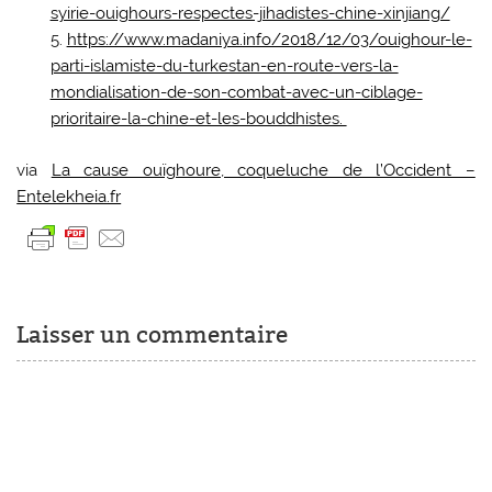
syirie-ouighours-respectes-jihadistes-chine-xinjiang/
https://www.madaniya.info/2018/12/03/ouighour-le-
parti-islamiste-du-turkestan-en-route-vers-la-
mondialisation-de-son-combat-avec-un-ciblage-
prioritaire-la-chine-et-les-bouddhistes.
via
La cause ouïghoure, coqueluche de l’Occident –
Entelekheia.fr
Laisser un commentaire