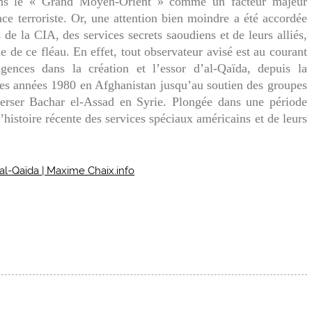
dans le « Grand Moyen-Orient » comme un facteur majeur
ce terroriste. Or, une attention bien moindre a été accordée
 de la CIA, des services secrets saoudiens et de leurs alliés,
ne de ce fléau. En effet, tout observateur avisé est au courant
gences dans la création et l’essor d’al-Qaïda, depuis la
es années 1980 en Afghanistan jusqu’au soutien des groupes
verser Bachar el-Assad en Syrie. Plongée dans une période
’histoire récente des services spéciaux américains et de leurs
d’al-Qaïda | Maxime Chaix.info