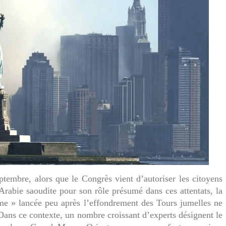
tembre, alors que le Congrès vient d’autoriser les citoyens
Arabie saoudite pour son rôle présumé dans ces attentats, la
sme » lancée peu après l’effondrement des Tours jumelles ne
Dans ce contexte, un nombre croissant d’experts désignent le