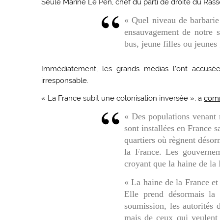
Seule Marine Le Pen, chef du parti de droite du Ra
« Quel niveau de barbarie 
ensauvagement de notre s
bus, jeune filles ou jeunes
Immédiatement, les grands médias l’ont accusée 
irresponsable.
« La France subit une colonisation inversée », a
com
« Des populations venant m
sont installées en France s
quartiers où règnent désor
la France. Les gouvernem
croyant que la haine de la 
« La haine de la France et 
Elle prend désormais la
soumission, les autorités
mais de ceux qui veulent r