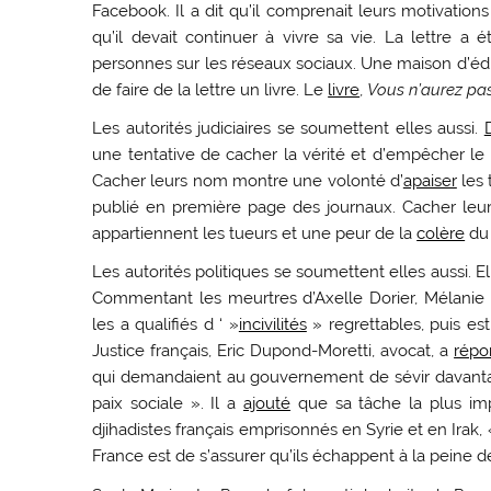
Facebook. Il a dit qu’il comprenait leurs motivations 
qu’il devait continuer à vivre sa vie. La lettre 
personnes sur les réseaux sociaux. Une maison d’édi
de faire de la lettre un livre. Le
livre
,
Vous n’aurez pa
Les autorités judiciaires se soumettent elles aussi.
une tentative de cacher la vérité et d’empêcher l
Cacher leurs nom montre une volonté d’
apaiser
les 
publié en première page des journaux. Cacher le
appartiennent les tueurs et une peur de la
colère
du 
Les autorités politiques se soumettent elles aussi.
Commentant les meurtres d’Axelle Dorier, Mélanie
les a qualifiés d ‘ »
incivilités
» regrettables, puis es
Justice français, Eric Dupond-Moretti, avocat, a
répo
qui demandaient au gouvernement de sévir davantage 
paix sociale ». Il a
ajouté
que sa tâche la plus impo
djihadistes français emprisonnés en Syrie et en Irak,
France est de s’assurer qu’ils échappent à la peine d