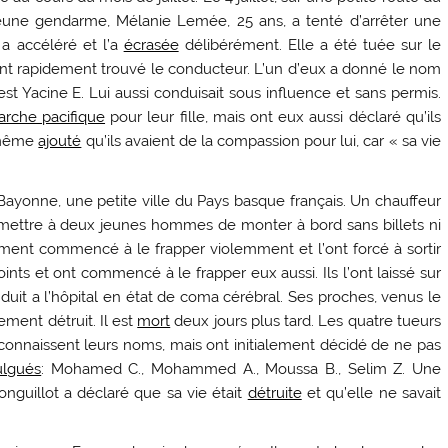
eune gendarme, Mélanie Lemée, 25 ans, a tenté d’arrêter une
 a accéléré et l’a
écrasée
délibérément. Elle a été tuée sur le
ont rapidement trouvé le conducteur. L’un d’eux a donné le nom
st Yacine E. Lui aussi conduisait sous influence et sans permis.
rche pacifique
pour leur fille, mais ont eux aussi déclaré qu’ils
t même
ajouté
qu’ils avaient de la compassion pour lui, car « sa vie
à Bayonne, une petite ville du Pays basque français. Un chauffeur
ettre à deux jeunes hommes de monter à bord sans billets ni
nt commencé à le frapper violemment et l’ont forcé à sortir
nts et ont commencé à le frapper eux aussi. Ils l’ont laissé sur
onduit a l’hôpital en état de coma cérébral. Ses proches, venus le
ment détruit. Il est
mort
deux jours plus tard. Les quatre tueurs
es connaissent leurs noms, mais ont initialement décidé de ne pas
ulgués
: Mohamed C., Mohammed A., Moussa B., Selim Z. Une
nguillot a déclaré que sa vie était
détruite
et qu’elle ne savait