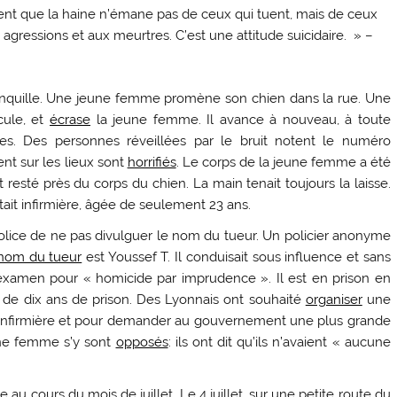
isent que la haine n’émane pas de ceux qui tuent, mais de ceux
ux agressions et aux meurtres. C’est une attitude suicidaire. » –
 tranquille. Une jeune femme promène son chien dans la rue. Une
cule, et
écrase
la jeune femme. Il avance à nouveau, à toute
res. Des personnes réveillées par le bruit notent le numéro
vent sur les lieux sont
horrifiés
. Le corps de la jeune femme a été
esté près du corps du chien. La main tenait toujours la laisse.
tait infirmière, âgée de seulement 23 ans.
police de ne pas divulguer le nom du tueur. Un policier anonyme
nom du tueur
est Youssef T. Il conduisait sous influence et sans
 examen pour « homicide par imprudence ». Il est en prison en
 de dix ans de prison. Des Lyonnais ont souhaité
organiser
une
infirmière et pour demander au gouvernement une plus grande
eune femme s’y sont
opposés
: ils ont dit qu’ils n’avaient « aucune
au cours du mois de juillet. Le 4 juillet, sur une petite route du