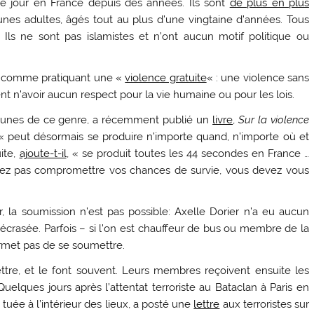
e jour en France depuis des années. Ils sont
de plus en plus
nes adultes, âgés tout au plus d’une vingtaine d’années. Tous
s ne sont pas islamistes et n’ont aucun motif politique ou
ent comme pratiquant une «
violence gratuite
« : une violence sans
ent n’avoir aucun respect pour la vie humaine ou pour les lois.
jeunes de ce genre, a récemment publié un
livre
,
Sur la violence
 « peut désormais se produire n’importe quand, n’importe où et
ite,
ajoute-t-il
, « se produit toutes les 44 secondes en France …
ulez pas compromettre vos chances de survie, vous devez vous
 la soumission n’est pas possible: Axelle Dorier n’a eu aucun
 écrasée. Parfois – si l’on est chauffeur de bus ou membre de la
ermet pas de se soumettre.
ttre, et le font souvent. Leurs membres reçoivent ensuite les
 Quelques jours après l’attentat terroriste au Bataclan à Paris en
tuée à l’intérieur des lieux, a posté une
lettre
aux terroristes sur