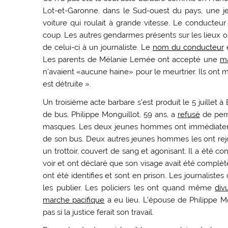
Lot-et-Garonne, dans le Sud-ouest du pays, une j
voiture qui roulait à grande vitesse. Le conducteur
coup. Les autres gendarmes présents sur les lieux 
de celui-ci à un journaliste. Le
nom du conducteur
e
Les parents de Mélanie Lemée ont accepté une
ma
n’avaient «aucune haine» pour le meurtrier. Ils on
est détruite ».
Un troisième acte barbare s’est produit le 5 juillet 
de bus, Philippe Monguillot, 59 ans, a
refusé
de perm
masques. Les deux jeunes hommes ont immédiateme
de son bus. Deux autres jeunes hommes les ont rejoi
un trottoir, couvert de sang et agonisant. Il a été c
voir et ont déclaré que son visage avait été complète
ont été identifies et sont en prison. Les journalist
les publier. Les policiers les ont quand même
div
marche pacifique
a eu lieu. L’épouse de Philippe Mo
pas si la justice ferait son travail.