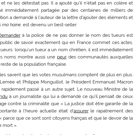
et ne les détestait pas. Il a ajouté qu’il n’était pas en colère et
a été immédiatement partagée par des centaines de milliers de
tion a demandé à l’auteur de la lettre d’ajouter des éléments et
s ma haine,
est devenu un best-seller.
Demander
à la police de ne pas donner le nom des tueurs est
e public de savoir exactement qui en France commet ces actes.
tueurs: lorsqu’un tueur a un nom chrétien, il est immédiatement
urs noms montre aussi une
peur
des communautés auxquelles
reste de la population française.
 Elles savent que les votes musulmans comptent de plus en plus.
 Lemée et Philippe Monguillot, le Président Emmanuel Macron
t rapidement passé à un autre sujet. Le nouveau Ministre de la
ndu
à un journaliste qui lui a demandé ce qu’il pensait de ceux
contre la criminalité que « La justice doit être garante de la
rtante à l’heure actuelle était d’
assurer
le rapatriement des
 « parce que ce sont sont citoyens français et que le devoir de la
e mort ».