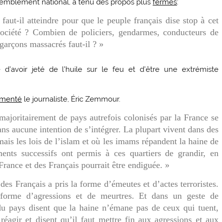
ssemblement national, a tenu des propos plus
fermes
:
faut-il atteindre pour que le peuple français dise stop à cet
ociété ? Combien de policiers, gendarmes, conducteurs de
 garçons massacrés faut-il ? »
d’avoir jeté de l’huile sur le feu et d’être une extrémiste
menté
le journaliste, Éric Zemmour.
ajoritairement de pays autrefois colonisés par la France se
ans aucune intention de s’intégrer. La plupart vivent dans des
mais les lois de l’islam et où les imams répandent la haine de
ents successifs ont permis à ces quartiers de grandir, en
France et des Français pourrait être endiguée. »
des Français a pris la forme d’émeutes et d’actes terroristes.
 forme d’agressions et de meurtres. Et dans un geste de
 du pays disent que la haine n’émane pas de ceux qui tuent,
éagir et disent qu’il faut mettre fin aux agressions et aux