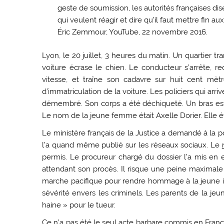
geste de soumission, les autorités françaises d
qui veulent réagir et dire qu’il faut mettre fin a
Éric Zemmour, YouTube, 22 novembre 2016.
Lyon, le 20 juillet, 3 heures du matin. Un quartier
voiture écrase le chien. Le conducteur s’arrête, re
vitesse, et traîne son cadavre sur huit cent mèt
d’immatriculation de la voiture. Les policiers qui arri
démembré. Son corps a été déchiqueté. Un bras est r
Le nom de la jeune femme était Axelle Dorier. Elle é
Le ministère français de la Justice a demandé à la 
l’a quand même publié sur les réseaux sociaux. Le
permis. Le procureur chargé du dossier l’a mis en
attendant son procès. Il risque une peine maximale
marche pacifique pour rendre hommage à la jeune 
sévérité envers les criminels. Les parents de la j
haine » pour le tueur.
Ce n’a pas été le seul acte barbare commis en France 