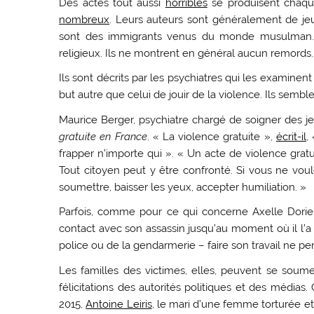
Des actes tout aussi
horribles
se produisent chaqu
nombreux
. Leurs auteurs sont généralement de jeu
sont des immigrants venus du monde musulman. Il
religieux. Ils ne montrent en général aucun remords.
Ils sont décrits par les psychiatres qui les examin
but autre que celui de jouir de la violence. Ils sembl
Maurice Berger, psychiatre chargé de soigner des 
gratuite en France
. « La violence gratuite »,
écrit-il
,
frapper n’importe qui ». « Un acte de violence gratu
Tout citoyen peut y être confronté. Si vous ne vo
soumettre, baisser les yeux, accepter humiliation. »
Parfois, comme pour ce qui concerne Axelle Dorier,
contact avec son assassin jusqu’au moment où il l’a
police ou de la gendarmerie – faire son travail ne p
Les familles des victimes, elles, peuvent se soume
félicitations des autorités politiques et des médias.
2015,
Antoine Leiris
, le mari d’une femme torturée et 