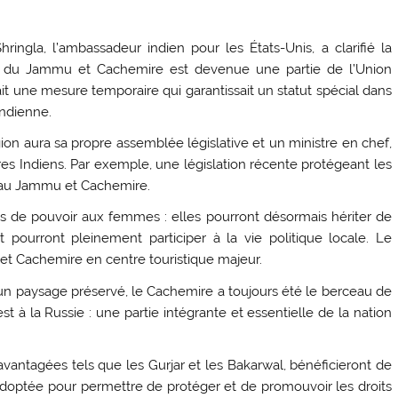
ngla, l’ambassadeur indien pour les États-Unis, a clarifié la
n du Jammu et Cachemire est devenue une partie de l’Union
tait une mesure temporaire qui garantissait un statut spécial dans
 indienne.
gion aura sa propre assemblée législative et un ministre en chef,
res Indiens. Par exemple, une législation récente protégeant les
i au Jammu et Cachemire.
us de pouvoir aux femmes : elles pourront désormais hériter de
t pourront pleinement participer à la vie politique locale. Le
t Cachemire en centre touristique majeur.
un paysage préservé, le Cachemire a toujours été le berceau de
est à la Russie : une partie intégrante et essentielle de la nation
antagées tels que les Gurjar et les Bakarwal, bénéficieront de
ve adoptée pour permettre de protéger et de promouvoir les droits