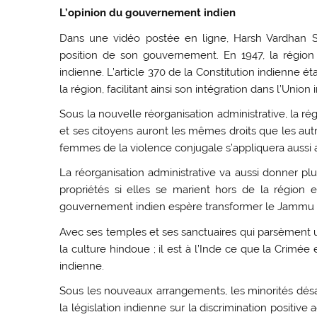
L’opinion du gouvernement indien
Dans une vidéo postée en ligne, Harsh Vardhan Shri
position de son gouvernement. En 1947, la régio
indienne. L’article 370 de la Constitution indienne é
la région, facilitant ainsi son intégration dans l’Union
Sous la nouvelle réorganisation administrative, la ré
et ses citoyens auront les mêmes droits que les aut
femmes de la violence conjugale s’appliquera auss
La réorganisation administrative va aussi donner pl
propriétés si elles se marient hors de la région e
gouvernement indien espère transformer le Jammu e
Avec ses temples et ses sanctuaires qui parsèment 
la culture hindoue ; il est à l’Inde ce que la Crimée 
indienne.
Sous les nouveaux arrangements, les minorités désav
la législation indienne sur la discrimination positi