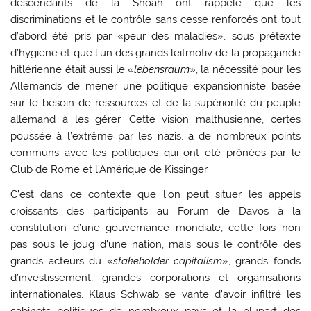
descendants de la Shoah ont rappelé que les
discriminations et le contrôle sans cesse renforcés ont tout
d’abord été pris par «peur des maladies», sous prétexte
d’hygiène et que l’un des grands leitmotiv de la propagande
hitlérienne était aussi le «
lebensraum
», la nécessité pour les
Allemands de mener une politique expansionniste basée
sur le besoin de ressources et de la supériorité du peuple
allemand à les gérer. Cette vision malthusienne, certes
poussée à l’extrême par les nazis, a de nombreux points
communs avec les politiques qui ont été prônées par le
Club de Rome et l’Amérique de Kissinger.
C’est dans ce contexte que l’on peut situer les appels
croissants des participants au Forum de Davos à la
constitution d’une gouvernance mondiale, cette fois non
pas sous le joug d’une nation, mais sous le contrôle des
grands acteurs du «
stakeholder capitalism
», grands fonds
d’investissement, grandes corporations et organisations
internationales. Klaus Schwab se vante d’avoir infiltré les
cabinets politiques de nombreux pays et la plupart des