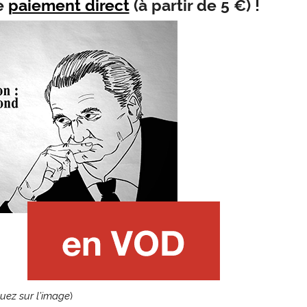
e
paiement direct
(
à partir de 5 €
) !
quez sur l’image
)