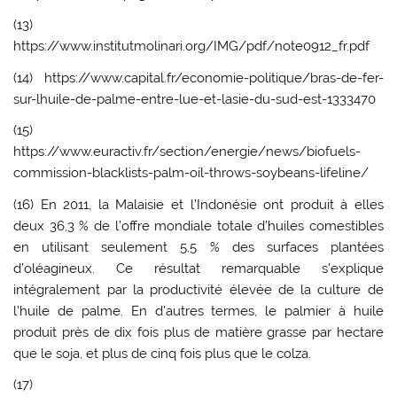
(13)
https://www.institutmolinari.org/IMG/pdf/note0912_fr.pdf
(14) https://www.capital.fr/economie-politique/bras-de-fer-
sur-lhuile-de-palme-entre-lue-et-lasie-du-sud-est-1333470
(15)
https://www.euractiv.fr/section/energie/news/biofuels-
commission-blacklists-palm-oil-throws-soybeans-lifeline/
(16) En 2011, la Malaisie et l’Indonésie ont produit à elles
deux 36,3 % de l’offre mondiale totale d’huiles comestibles
en utilisant seulement 5,5 % des surfaces plantées
d’oléagineux. Ce résultat remarquable s’explique
intégralement par la productivité élevée de la culture de
l’huile de palme. En d’autres termes, le palmier à huile
produit près de dix fois plus de matière grasse par hectare
que le soja, et plus de cinq fois plus que le colza.
(17)