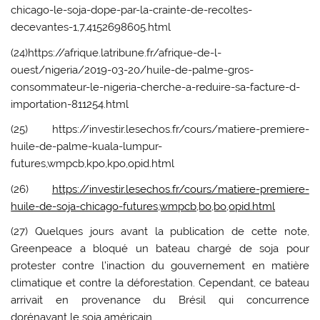
chicago-le-soja-dope-par-la-crainte-de-recoltes-
decevantes-1,7,4152698605.html
(24)https://afrique.latribune.fr/afrique-de-l-
ouest/nigeria/2019-03-20/huile-de-palme-gros-
consommateur-le-nigeria-cherche-a-reduire-sa-facture-d-
importation-811254.html
(25) https://investir.lesechos.fr/cours/matiere-premiere-
huile-de-palme-kuala-lumpur-
futures,wmpcb,kpo,kpo,opid.html
(26)
https://investir.lesechos.fr/cours/matiere-premiere-
huile-de-soja-chicago-futures,wmpcb,bo,bo,opid.html
(27) Quelques jours avant la publication de cette note,
Greenpeace a bloqué un bateau chargé de soja pour
protester contre l’inaction du gouvernement en matière
climatique et contre la déforestation. Cependant, ce bateau
arrivait en provenance du Brésil qui concurrence
dorénavant le soja américain.