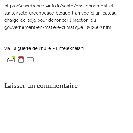
https://www.francetvinfo.fr/sante/environnement-et-
sante/sete-greenpeace-bloque-l-arrivee-d-un-bateau-
charge-de-soja-pour-denoncer-l-inaction-du-
gouvernement-en-matiere-climatique_3512663.html
via
La guerre de l’huile – Entelekheia.fr
Laisser un commentaire