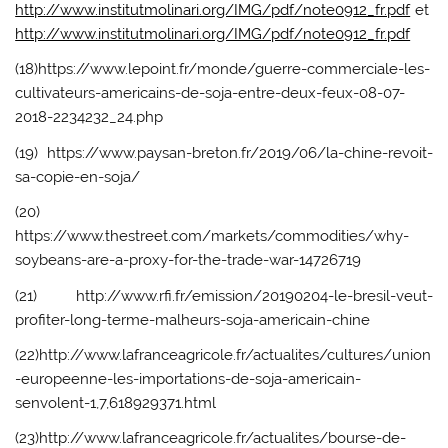
http://www.institutmolinari.org/IMG/pdf/note0912_fr.pdf
et
http://www.institutmolinari.org/IMG/pdf/note0912_fr.pdf
(18)https://www.lepoint.fr/monde/guerre-commerciale-les-
cultivateurs-americains-de-soja-entre-deux-feux-08-07-
2018-2234232_24.php
(19) https://www.paysan-breton.fr/2019/06/la-chine-revoit-
sa-copie-en-soja/
(20)
https://www.thestreet.com/markets/commodities/why-
soybeans-are-a-proxy-for-the-trade-war-14726719
(21) http://www.rfi.fr/emission/20190204-le-bresil-veut-
profiter-long-terme-malheurs-soja-americain-chine
(22)http://www.lafranceagricole.fr/actualites/cultures/union
-europeenne-les-importations-de-soja-americain-
senvolent-1,7,618929371.html
(23)http://www.lafranceagricole.fr/actualites/bourse-de-