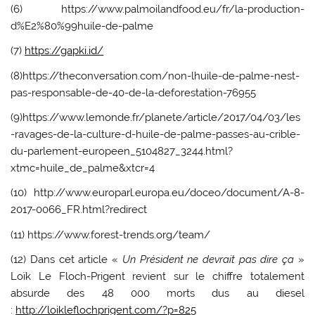
(6) https://www.palmoilandfood.eu/fr/la-production-
d%E2%80%99huile-de-palme
(7)
https://gapki.id/
(8)https://theconversation.com/non-lhuile-de-palme-nest-
pas-responsable-de-40-de-la-deforestation-76955
(9)https://www.lemonde.fr/planete/article/2017/04/03/les
-ravages-de-la-culture-d-huile-de-palme-passes-au-crible-
du-parlement-europeen_5104827_3244.html?
xtmc=huile_de_palme&xtcr=4
(10) http://www.europarl.europa.eu/doceo/document/A-8-
2017-0066_FR.html?redirect
(11) https://www.forest-trends.org/team/
(12) Dans cet article «
Un Président ne devrait pas dire ça
»
Loïk Le Floch-Prigent revient sur le chiffre totalement
absurde des 48 000 morts dus au diesel
:
http://loikleflochprigent.com/?p=825