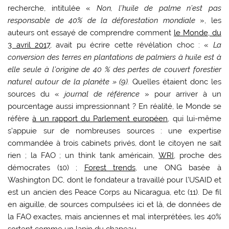
recherche, intitulée «
Non, l’huile de palme n’est pas
responsable de 40% de la déforestation mondiale
», les
auteurs ont essayé de comprendre comment
le Monde, du
3 avril 2017
, avait pu écrire cette révélation choc : «
La
conversion des terres en plantations de palmiers à huile est à
elle seule à l’origine de 40 % des pertes de couvert forestier
naturel autour de la planète » (9).
Quelles étaient donc les
sources du «
journal de référence
» pour arriver à un
pourcentage aussi impressionnant ? En réalité, le Monde se
réfère
à un rapport du Parlement européen
, qui lui-même
s’appuie sur de nombreuses sources : une expertise
commandée à trois cabinets privés, dont le citoyen ne sait
rien ; la FAO ; un think tank américain,
WRI
, proche des
démocrates (10) ;
Forest trends
, une ONG basée à
Washington DC, dont le fondateur a travaillé pour l’USAID et
est un ancien des Peace Corps au Nicaragua, etc (11). De fil
en aiguille, de sources compulsées ici et là, de données de
la FAO exactes, mais anciennes et mal interprétées, les 40%
sortent comme un lapin du chapeau.