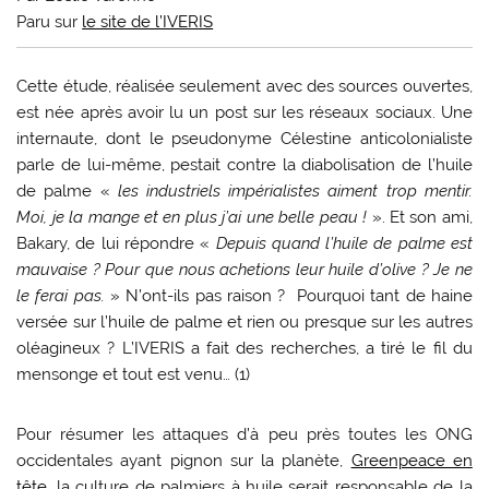
Paru sur
le site de l’IVERIS
C
ette étude, réalisée seulement avec des sources ouvertes,
est née après avoir lu un post sur les réseaux sociaux. Une
internaute, dont le pseudonyme Célestine anticolonialiste
parle de lui-même, pestait contre la diabolisation de l’huile
de palme «
les industriels impérialistes aiment trop mentir.
Moi, je la mange et en plus j’ai une belle peau !
». Et son ami,
Bakary, de lui répondre «
Depuis quand l’huile de palme est
mauvaise ? Pour que nous achetions leur huile d’olive ? Je ne
le ferai pas.
» N’ont-ils pas raison ? Pourquoi tant de haine
versée sur l’huile de palme et rien ou presque sur les autres
oléagineux ? L’IVERIS a fait des recherches, a tiré le fil du
mensonge et tout est venu… (1)
Pour résumer les attaques d’à peu près toutes les ONG
occidentales ayant pignon sur la planète,
Greenpeace en
tête
, la culture de palmiers à huile serait responsable de la