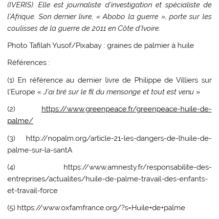
(IVERIS). Elle est journaliste d’investigation et spécialiste de
l’Afrique. Son dernier livre, « Abobo la guerre », porte sur les
coulisses de la guerre de 2011 en Côte d’Ivoire.
Photo Tafilah Yusof/Pixabay : graines de palmier à huile
Références :
(1) En référence au dernier livre de Philippe de Villiers sur
l’Europe «
J’ai tiré sur le fil du mensonge et tout est venu
»
(2)
https://www.greenpeace.fr/greenpeace-huile-de-
palme/
(3) http://nopalm.org/article-21-les-dangers-de-lhuile-de-
palme-sur-la-santA
(4) https://www.amnesty.fr/responsabilite-des-
entreprises/actualites/huile-de-palme-travail-des-enfants-
et-travail-force
(5) https://www.oxfamfrance.org/?s=Huile+de+palme