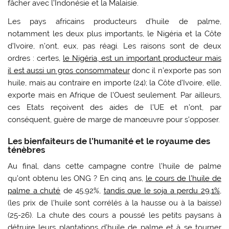
fâcher avec l’Indonésie et la Malaisie.
Les pays africains producteurs d’huile de palme,
notamment les deux plus importants, le Nigéria et la Côte
d’Ivoire, n’ont, eux, pas réagi. Les raisons sont de deux
ordres : certes,
le Nigéria, est un important producteur mais
il est aussi un gros consommateur
donc il n’exporte pas son
huile, mais au contraire en importe (24); la Côte d’Ivoire, elle,
exporte mais en Afrique de l’Ouest seulement. Par ailleurs,
ces Etats reçoivent des aides de l’UE et n’ont, par
conséquent, guère de marge de manœuvre pour s’opposer.
Les bienfaiteurs de l’humanité et le royaume des
ténèbres
Au final, dans cette campagne contre l’huile de palme
qu’ont obtenu les ONG ? En cinq ans,
le cours de l’huile de
palme a chuté
de 45,92%,
tandis que le soja a perdu 29,1%
,
(les prix de l’huile sont corrélés à la hausse ou à la baisse)
(25-26). La chute des cours a poussé les petits paysans à
détruire leurs plantations d’huile de palme et à se tourner