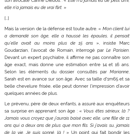
son avocate Carine Diebolt : «
Elle n’a jamais eu de petit ami,
elle n’a jamais eu de vrai flirt.
»
[…]
Mais la version de la défense est toute autre. «
Mon client lui
a demandé son âge, elle a haussé les épaules, il pensait
qu’elle avait au moins plus de 15 ans
», insiste Marc
Goudarzian, l’avocat de Romain, interrogé par
Le Parisien
.
Devant un expert psychiatre, il affirme ne pas connaître son
âge exact, mais donne une estimation entre 14 et 16 ans.
Selon les éléments du dossier consultés par
Marianne
,
Sarah est en avance sur son âge. Avec sa taille d’1m65 et sa
belle chevelure frisée, elle peut donner l’impression d’avoir
quelques années de plus.
Le prévenu, père de deux enfants, a assuré aux enquêteurs
sa surprise en apprenant son âge : «
Vous êtes sérieux, là ?
Jamais vous croyez que j’aurais baisé avec elle, une fille de 11
ans qui a deux ans de plus que mon fils. Si j’avais su, jamais
de la vie. Je suis sonné, là !
» Un point qui fait bondir les