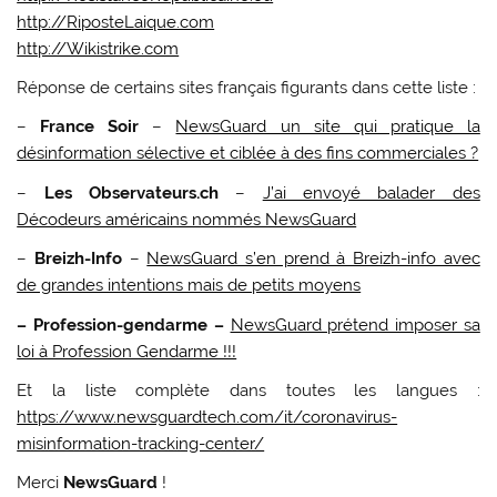
http://RiposteLaique.com
http://Wikistrike.com
Réponse de certains sites français figurants dans cette liste :
–
France Soir
–
NewsGuard un site qui pratique la
désinformation sélective et ciblée à des fins commerciales ?
–
Les Observateurs.ch
–
J’ai envoyé balader des
Décodeurs américains nommés NewsGuard
–
Breizh-Info
–
NewsGuard s’en prend à Breizh-info avec
de grandes intentions mais de petits moyens
– Profession-gendarme –
NewsGuard prétend imposer sa
loi à Profession Gendarme !!!
Et la liste complète dans toutes les langues :
https://www.newsguardtech.com/it/coronavirus-
misinformation-tracking-center/
Merci
NewsGuard
!