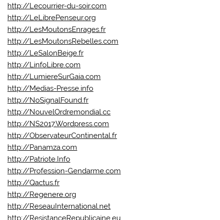
http://Lecourrier-du-soir.com
http://LeLibrePenseur.org
http://LesMoutonsEnrages.fr
http://LesMoutonsRebelles.com
http://LeSalonBeige.fr
http://LinfoLibre.com
http://LumiereSurGaia.com
http://Medias-Presse.info
http://NoSignalFound.fr
http://NouvelOrdremondial.cc
http://NS2017.Wordpress.com
http://ObservateurContinental.fr
http://Panamza.com
http://Patriote.Info
http://Profession-Gendarme.com
http://Qactus.fr
http://Regenere.org
http://ReseauInternational.net
http://ResistanceRepublicaine.eu