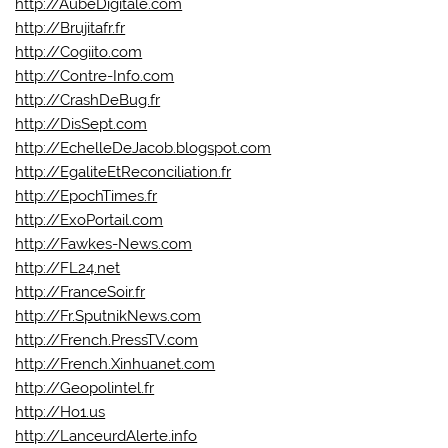
http://AubeDigitale.com
http://Brujitafr.fr
http://Cogiito.com
http://Contre-Info.com
http://CrashDeBug.fr
http://DisSept.com
http://EchelleDeJacob.blogspot.com
http://EgaliteEtReconciliation.fr
http://EpochTimes.fr
http://ExoPortail.com
http://Fawkes-News.com
http://FL24.net
http://FranceSoir.fr
http://Fr.SputnikNews.com
http://French.PressTV.com
http://French.Xinhuanet.com
http://Geopolintel.fr
http://Ho1.us
http://LanceurdAlerte.info