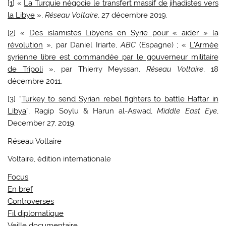
[
1
] «
La Turquie négocie le transfert massif de jihadistes vers
la Libye
»,
Réseau Voltaire
, 27 décembre 2019.
[
2
] «
Des islamistes Libyens en Syrie pour « aider » la
révolution
», par Daniel Iriarte,
ABC
(Espagne) ; «
L’Armée
syrienne libre est commandée par le gouverneur militaire
de Tripoli
», par Thierry Meyssan,
Réseau Voltaire
, 18
décembre 2011.
[
3
] “
Turkey to send Syrian rebel fighters to battle Haftar in
Libya
”, Ragip Soylu & Harun al-Aswad,
Middle East Eye
,
December 27, 2019.
Réseau Voltaire
Voltaire, édition internationale
Focus
En bref
Controverses
Fil diplomatique
Veille documentaire