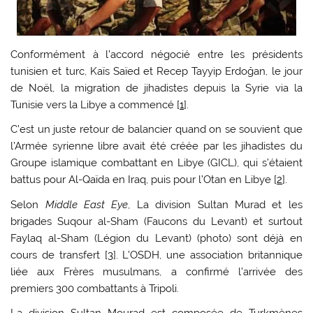
Conformément à l’accord négocié entre les présidents
tunisien et turc, Kaïs Saïed et Recep Tayyip Erdoğan, le jour
de Noël, la migration de jihadistes depuis la Syrie via la
Tunisie vers la Libye a commencé [
1
].
C’est un juste retour de balancier quand on se souvient que
l’Armée syrienne libre avait été créée par les jihadistes du
Groupe islamique combattant en Libye (GICL), qui s’étaient
battus pour Al-Qaïda en Iraq, puis pour l’Otan en Libye [
2
].
Selon
Middle East Eye
, La division Sultan Murad et les
brigades Suqour al-Sham (Faucons du Levant) et surtout
Faylaq al-Sham (Légion du Levant) (photo) sont déjà en
cours de transfert [
3
]. L’OSDH, une association britannique
liée aux Frères musulmans, a confirmé l’arrivée des
premiers 300 combattants à Tripoli.