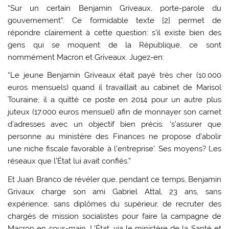
“Sur un certain Benjamin Griveaux, porte-parole du
gouvernement”. Ce formidable texte [2] permet de
répondre clairement à cette question: s’il existe bien des
gens qui se moquent de la République, ce sont
nommément Macron et Griveaux. Jugez-en:
“Le jeune Benjamin Griveaux était payé très cher (10.000
euros mensuels) quand il travaillait au cabinet de Marisol
Touraine; il a quitté ce poste en 2014 pour un autre plus
juteux (17.000 euros mensuel) afin de monnayer son carnet
d’adresses avec un objectif bien précis: ‘s’assurer que
personne au ministère des Finances ne propose d’abolir
une niche fiscale favorable à l’entreprise’. Ses moyens? Les
réseaux que l’État lui avait confiés.”
Et Juan Branco de révéler que, pendant ce temps, Benjamin
Grivaux charge son ami Gabriel Attal, 23 ans, sans
expérience, sans diplômes du supérieur, de recruter des
chargés de mission socialistes pour faire la campagne de
Macron en sous-main. L’État, via le ministère de la Santé et