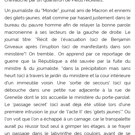
chevauché par un quarteron de Pieds Nickelés…
Un journaliste du “Monde”, journal ami de Macron et ennemi
des gilets-jaunes, était comme par hasard justement dans le
bureau du pauvre homme afin de relayer la bonne parole
macronienne à ses lecteurs de la gauche de droite. Le
journal titre: “Récit de l’évacuation (sic) de Benjamin
Griveaux après l’irruption (sic) de manifestants dans son
ministère”! On tremble… On apprend par ce reportage de
guerre que la République a été sauvée par la fuite du
ministre & du journaliste, “dans la précipitation mais sans
heurt (sic) à travers le jardin du ministère et la cour intérieure
d’un immeuble voisin. Une ‘sortie de secours’ (sic) qui
débouche dans une petite rue adjacente à la rue de
Grenelle dont le 101 accueille le ministère du porte-parolat.
Le ‘passage secret’ (sic) avait déjà été utilisé lors d’une
première intrusion le jour de ‘l’acte II’ des ‘gilets jaunes’.” Où
l’on voit que l’on a échappé à un carnage, car le transpalette
aurait pu réussir tout seul à grimper les étages, à se frayer
un passage dans le labyrinthe des couloirs, avant de se