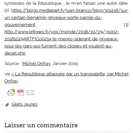
symboles de la République… Je m’en faisais une autre idée.
[2]
https://blogs.mediapart.fr/juan-branco/blog/101218/sur-
un-certain-benjamin-griveaux-porte-parole-du-
gouvernement
[3]
http://www.lefigaro.fr/vox/monde/2018/10/29/31002-
20181029ARTFIG00214-le-mepris-siderant-de-griveaux-
pour-les-gars-qui-fument-des-clopes-et-roulent-au-
diesel.php
Source :
Michel Onfray
, Janvier 2019
via
» La République attaquée par un transpalette, par Michel
Onfray
Gilets Jaunes
Laisser un commentaire