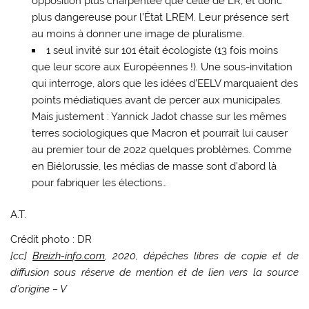
opposition plus charpentée que celle de LR, et donc
plus dangereuse pour l’État LREM. Leur présence sert
au moins à donner une image de pluralisme.
1 seul invité sur 101 était écologiste (13 fois moins
que leur score aux Européennes !). Une sous-invitation
qui interroge, alors que les idées d’EELV marquaient des
points médiatiques avant de percer aux municipales.
Mais justement : Yannick Jadot chasse sur les mêmes
terres sociologiques que Macron et pourrait lui causer
au premier tour de 2022 quelques problèmes. Comme
en Biélorussie, les médias de masse sont d’abord là
pour fabriquer les élections…
A.T.
Crédit photo : DR
[cc]
Breizh-info.com
, 2020, dépêches libres de copie et de
diffusion sous réserve de mention et de lien vers la source
d’origine – V