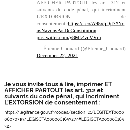
AFFICHER PARTOUT les art. 312 et
suivants du code pénal, qui incriminent
L’EXTORSION de
consentement :
https://t.co/A95xljDjl7
#No
usNavonsPasDeConstitution
pic.twitter.com/y8Mk4zcVVm
— Étienne Chouard (@Etienne_Chouard)
December 22, 2021
Je vous invite tous à lire, imprimer ET
AFFICHER PARTOUT les art. 312 et
suivants du code pénal, qui incriminent
L’EXTORSION de consentement :
https://legifrance.gouv.fr/codes/section_lc/LEGITEXT0000
06070719/LEGISCTA000006165327/#LEGISCTA000006165
327