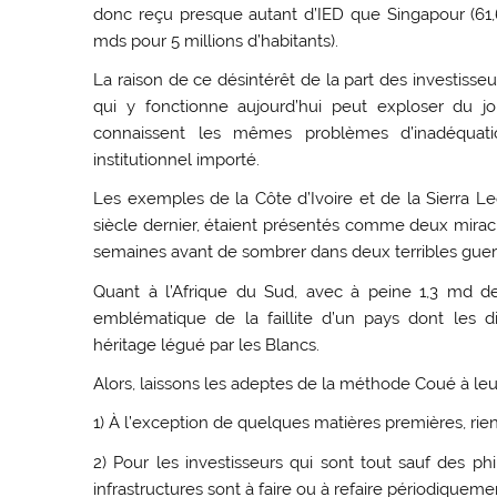
donc reçu presque autant d’IED que Singapour (61,6 
mds pour 5 millions d’habitants).
La raison de ce désintérêt de la part des investisseur
qui y fonctionne aujourd’hui peut exploser du j
connaissent les mêmes problèmes d’inadéquatio
institutionnel importé.
Les exemples de la Côte d’Ivoire et de la Sierra Le
siècle dernier, étaient présentés comme deux miracle
semaines avant de sombrer dans deux terribles guerr
Quant à l’Afrique du Sud, avec à peine 1,3 md d
emblématique de la faillite d’un pays dont les d
héritage légué par les Blancs.
Alors, laissons les adeptes de la méthode Coué à leu
1) À l’exception de quelques matières premières, rien
2) Pour les investisseurs qui sont tout sauf des phi
infrastructures sont à faire ou à refaire périodiqueme