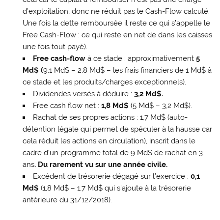
d’exploitation, donc ne réduit pas le Cash-Flow calculé.
Une fois la dette remboursée il reste ce qui s’appelle le
Free Cash-Flow : ce qui reste en net de dans les caisses
une fois tout payé).
Free cash-flow
à ce stade : approximativement
5
Md$ (
9,1 Md$ – 2,8 Md$ – les frais financiers de 1 Md$ à
ce stade et les produits/charges exceptionnels).
Dividendes versés à déduire :
3,2 Md$.
Free cash flow net :
1,8 Md$
(5 Md$ – 3,2 Md$).
Rachat de ses propres actions : 1,7 Md$ (auto-
détention légale qui permet de spéculer à la hausse car
cela réduit les actions en circulation), inscrit dans le
cadre d’un programme total de 9 Md$ de rachat en 3
ans
. Du rarement vu sur une année civile
.
Excédent de trésorerie dégagé sur l’exercice :
0,1
Md$
(1,8 Md$ – 1,7 Md$ qui s’ajoute à la trésorerie
antérieure du 31/12/2018).