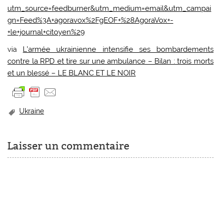
utm_source=feedburner&utm_medium=email&utm_campai
gn=Feed%3A+agoravox%2FgEOF+%28AgoraVox+-
+le+journal+citoyen%29
via
L’armée ukrainienne intensifie ses bombardements
contre la RPD et tire sur une ambulance – Bilan : trois morts
et un blessé – LE BLANC ET LE NOIR
Ukraine
Laisser un commentaire