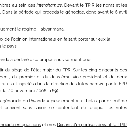
mbres au sein des
Interahamwe
. Devant le TPIR les noms et les
. Dans la période qui précéda le génocide, donc
avant le 6 avril
tiquement le régime Habyarimana,
x de l’opinion internationale en faisant porter sur eux la
 le pays.
banda a déclaré à ce propos sous serment que:
r du siège de l’état-major du FPR. Sur les cinq dirigeants des
sident, du premier et du deuxième vice-président et de deux
 recrutés et injectés dans la direction des Interahamwe par le FPR
anda, 20 novembre 2006, p.69).
re du génocide du Rwanda « pieusement », et hélas, parfois même
et écrivent sans savoir, se contentant de recopier les notes
nocide en questions
et mes
Dix ans d’expertises devant le TPIR