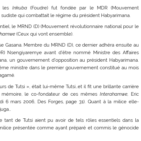
 les
Inkuba
(Foudre) fut fondée par le MDR (Mouvement
 sudiste qui combattait le régime du président Habyarimana.
dentiel, le MRND (D) (Mouvement révolutionnaire national pour le
rahamwe
(Ceux qui vont ensemble).
ase Gasana. Membre du MRND (D), ce dernier adhéra ensuite au
DR) Nsengiyaremye avant d’être nommé Ministre des Affaires
ana, un gouvernement d’opposition au président Habyarimana.
 même ministre dans le premier gouvernement constitué au mois
 Kagamé
.
rs de Tutsi », était lui-même Tutsi…et il fit une brillante carrière
Pour mémoire, le co-fondateur de ces mêmes
Interahamwe,
Eric
ndi 6 mars 2006, Des Forges, page 31). Quant à la milice elle-
ajuga…
 tant de Tutsi aient pu avoir de tels rôles essentiels dans la
ne milice présentée comme ayant préparé et commis le génocide