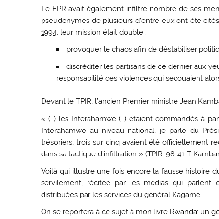
Le FPR avait également infiltré nombre de ses me
pseudonymes de plusieurs d’entre eux ont été cités
1994
, leur mission était double :
provoquer le chaos afin de déstabiliser poli
discréditer les partisans de ce dernier aux yeu
responsabilité des violences qui secouaient alors
Devant le TPIR, l’ancien Premier ministre Jean Kam
« (…) les Interahamwe (…) étaient commandés à parti
Interahamwe au niveau national, je parle du Pré
trésoriers, trois sur cinq avaient été officiellement
dans sa tactique d’infiltration » (TPIR-98-41-T Kamb
Voilà qui illustre une fois encore la fausse histoi
servilement, récitée par les médias qui parlent 
distribuées par les services du général Kagamé.
On se reportera à ce sujet à mon livre
Rwanda: un gé