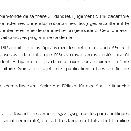
e bien-fondé de sa thèse » , dans leur jugement du 18 décembre
ontrôler ses prétendus subordonnés, les juges acquittèrent le
’ « entente en vue de commettre un génocide ». Celui qui avait
vait donc pas programmé ce dernier…
IR acquitta Protais Zigiranyirazo, le chef du prétendu
Akazu
. Il
Défense avait démontré que l’
Akazu
n’avait jamais existé puisqu’il
résident Habyarimana…Les deux « inventeurs » vinrent même
’affaire (voir à ce sujet mes publications citées en fin de
r, les médias osent écrire que Félicien Kabuga était le financier
tait le Rwanda des années 1992-1994, tous les partis politiques
i social-démocrate), un parti très largement tutsi dont la milice