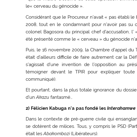
le« cerveau du génocide ».
Considérant que le Procureur n’avait « pas établi l
2008, tout en le condamnant pour n’avoir pas su c
colonel Bagosora du principal chef d’accusation, l
été présenté comme le « cerveau » du génocide n’a
Puis, le 16 novembre 2009, la Chambre d’appel du TP
était d’ailleurs difficile de faire autrement car la 
s’agissait d’une invention de l’opposition au p
témoigner devant le TPIR pour expliquer toute l
communiqué).
Et pourtant, dans la plus totale ignorance du dossie
d’un
Akazu
fantasmé…
2) Félicien Kabuga n’a pas fondé les
Interahamwe
Dans le contexte de pré-guerre civile qui ensanglan
se dotèrent de milices. Tous, y compris le PSD (Part
était les
Abakombozi
(Libérateurs).