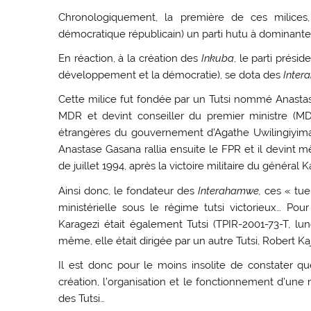
Chronologiquement, la première de ces milices,
démocratique républicain) un parti hutu à dominante
En réaction, à la création des
Inkuba
, le parti prési
développement et la démocratie), se dota des
Inte
Cette milice fut fondée par un Tutsi nommé Anast
MDR et devint conseiller du premier ministre (M
étrangères du gouvernement d’Agathe Uwilingiyim
Anastase Gasana rallia ensuite le FPR et il devint
de juillet 1994, après la victoire militaire du général
Ainsi donc, le fondateur des
Interahamwe,
ces « tueu
ministérielle sous le régime tutsi victorieux… 
Karagezi était également Tutsi (TPIR-2001-73-T, lu
même, elle était dirigée par un autre Tutsi, Robert K
Il est donc pour le moins insolite de constater que
création, l’organisation et le fonctionnement d’u
des Tutsi…