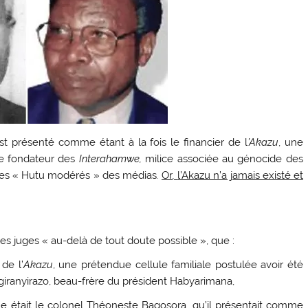
st présenté comme étant à la fois le financier de l
’Akazu
, une
 le fondateur des
Interahamwe,
milice associée au génocide des
 les « Hutu modérés » des médias
.
Or
,
l’Akazu n’a jamais existé et
es juges « au-delà de tout doute possible », que :
de l’
Akazu
, une prétendue cellule familiale postulée avoir été
igiranyirazo, beau-frère du président Habyarimana,
le était le colonel Théoneste Bagosora, qu’il présentait comme