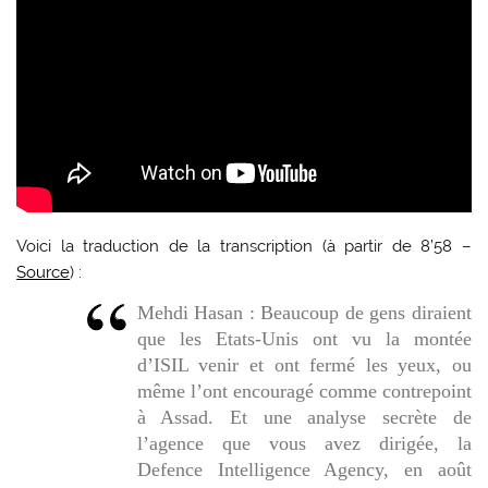
Voici la traduction de la transcription (à partir de 8’58 –
Source
) :
Mehdi Hasan : Beaucoup de gens diraient
que les Etats-Unis ont vu la montée
d’ISIL venir et ont fermé les yeux, ou
même l’ont encouragé comme contrepoint
à Assad. Et une analyse secrète de
l’agence que vous avez dirigée, la
Defence Intelligence Agency, en août