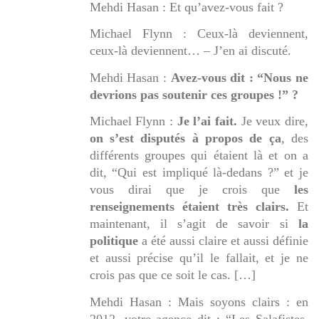
Mehdi Hasan : Et qu’avez-vous fait ?
Michael Flynn : Ceux-là deviennent,
ceux-là deviennent… – J’en ai discuté.
Mehdi Hasan :
Avez-vous dit : “Nous ne
devrions pas soutenir ces groupes !” ?
Michael Flynn :
Je l’ai fait.
Je veux dire,
on s’est disputés à propos de ça
, des
différents groupes qui étaient là et on a
dit, “Qui est impliqué là-dedans ?” et je
vous dirai que je crois que
les
renseignements étaient très clairs.
Et
maintenant, il s’agit de savoir si
la
politique
a été aussi claire et aussi définie
et aussi précise qu’il le fallait, et je ne
crois pas que ce soit le cas. […]
Mehdi Hasan : Mais soyons clairs : en
2012, votre agence dit : “
Les Salafistes,