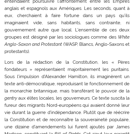
entendaient poursuivre l’affrontement entre les Empires
anglais et espagnols aux Amériques. Les seconds, quant à
eux, cherchaient à faire fortune dans un pays qu’ils
imaginaient vide, sans habitants, sans contrainte, ni
gouvernement autre que local. L’ensemble de ces deux
groupes est désigné par les sociologues comme des
White
Anglo-Saxon and Protestant
(WASP, Blancs, Anglo-Saxons et
protestants).
Lors de la rédaction de la Constitution, les « Pères
fondateurs » représentaient majoritairement les puritains.
Sous l’impulsion d’Alexander Hamilton, ils imaginèrent un
texte anti-démocratique, reproduisant le fonctionnement de
la monarchie britannique, mais transférant le pouvoir de la
gentry
aux élites locales, les gouverneurs. Ce texte suscita la
fureur des migrants Nord-européens qui avaient donné leur
vie durant la guerre d’indépendance. Plutôt que de réécrire
la Constitution et de reconnaître la souveraineté populaire,
une dizaine d’amendements lui furent ajoutés par James
Madison, constituant la
Bill of Rights
. Cet ajout leur garantit