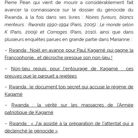
Pierre Péan qui vient de mourir a considérablement fait
avancer la connaissance sur le dossier du génocide du
Rwanda, à la fois dans ses livres :
Noires fureurs, blancs
menteurs : Rwanda 1990-1994
(Paris, 2005) ;
Le monde selon
K
(Paris, 2009) et
Carnages
(Paris, 2010), ainsi que dans
plusieurs enquêtes parues en grande partie dans Marianne :
–
Rwanda : Noël en avance pour Paul Kagamé qui gagne la
Francophonie… et décroche presque son non-lieu !
–
Non-lieu requis pour l’entourage de Kagamé : ces
preuves que le parquet a rejetées
–
Rwanda : le document top secret qui accuse le régime de
Kagamé
–
Rwanda : la vérité sur les massacres de l’Armée
patriotique de Kagamé
–
Rwanda : « J’ai assisté à la préparation de l’attentat qui a
déclenché le génocide »