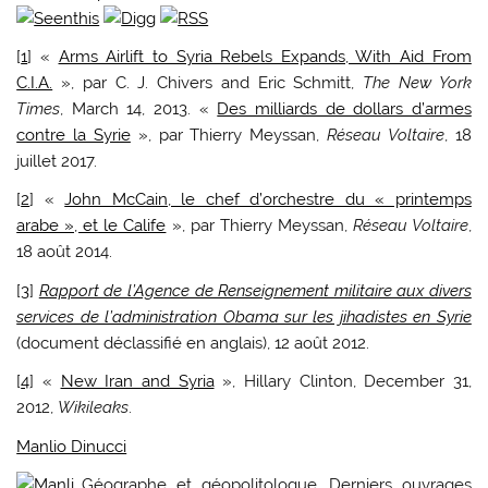
[
1
] «
Arms Airlift to Syria Rebels Expands, With Aid From
C.I.A.
», par C. J. Chivers and Eric Schmitt,
The New York
Times
, March 14, 2013. «
Des milliards de dollars d’armes
contre la Syrie
», par Thierry Meyssan,
Réseau Voltaire
, 18
juillet 2017.
[
2
] «
John McCain, le chef d’orchestre du « printemps
arabe », et le Calife
», par Thierry Meyssan,
Réseau Voltaire
,
18 août 2014.
[
3
]
Rapport de l’Agence de Renseignement militaire aux divers
services de l’administration Obama sur les jihadistes en Syrie
(document déclassifié en anglais), 12 août 2012.
[
4
] «
New Iran and Syria
», Hillary Clinton, December 31,
2012,
Wikileaks
.
Manlio Dinucci
Géographe et géopolitologue. Derniers ouvrages