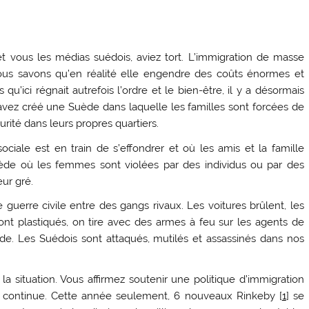
t vous les médias suédois, aviez tort. L’immigration de masse
 Nous savons qu’en réalité elle engendre des coûts énormes et
 qu’ici régnait autrefois l’ordre et le bien-être, il y a désormais
avez créé une Suède dans laquelle les familles sont forcées de
ité dans leurs propres quartiers.
ciale est en train de s’effondrer et où les amis et la famille
de où les femmes sont violées par des individus ou par des
eur gré.
e guerre civile entre des gangs rivaux. Les voitures brûlent, les
ont plastiqués, on tire avec des armes à feu sur les agents de
ède. Les Suédois sont attaqués, mutilés et assassinés dans nos
la situation. Vous affirmez soutenir une politique d’immigration
se continue. Cette année seulement, 6 nouveaux Rinkeby [
1
] se